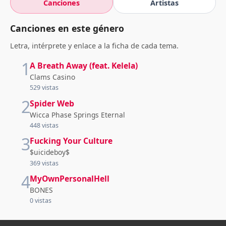
Canciones
Artistas
Canciones en este género
Letra, intérprete y enlace a la ficha de cada tema.
1
A Breath Away (feat. Kelela)
Clams Casino
529 vistas
2
Spider Web
Wicca Phase Springs Eternal
448 vistas
3
Fucking Your Culture
$uicideboy$
369 vistas
4
MyOwnPersonalHell
BONES
0 vistas