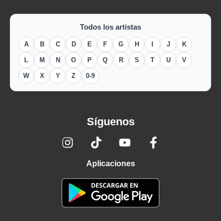
Todos los artistas
A
B
C
D
E
F
G
H
I
J
K
L
M
N
O
P
Q
R
S
T
U
V
W
X
Y
Z
0-9
Síguenos
Aplicaciones