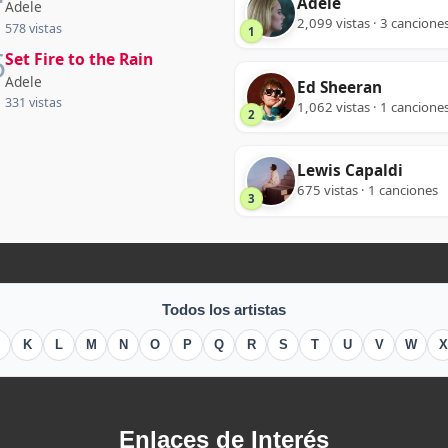
Adele
Adele
2,099 vistas · 3 cancione
578 vistas
1
5
Set Fire to the Rain
Adele
Ed Sheeran
331 vistas
1,062 vistas · 1 cancione
2
Lewis Capaldi
675 vistas · 1 canciones
3
Todos los artistas
K
L
M
N
O
P
Q
R
S
T
U
V
W
X
Enlaces de Interés