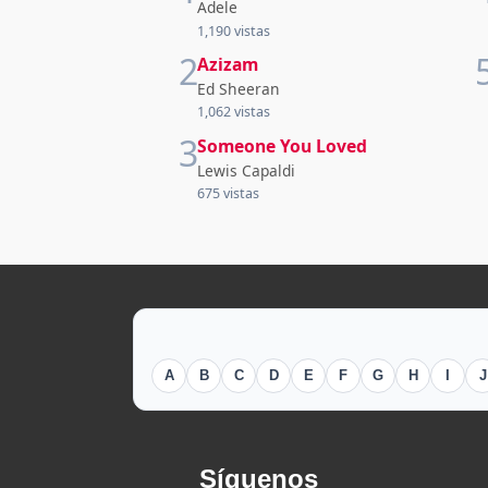
Adele
1,190 vistas
2
Azizam
Ed Sheeran
1,062 vistas
3
Someone You Loved
Lewis Capaldi
675 vistas
A
B
C
D
E
F
G
H
I
J
Síguenos