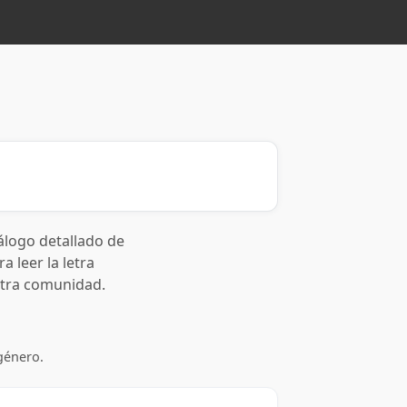
álogo detallado de
a leer la letra
stra comunidad.
género.