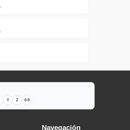
s
s
Y
Z
0-9
Navegación