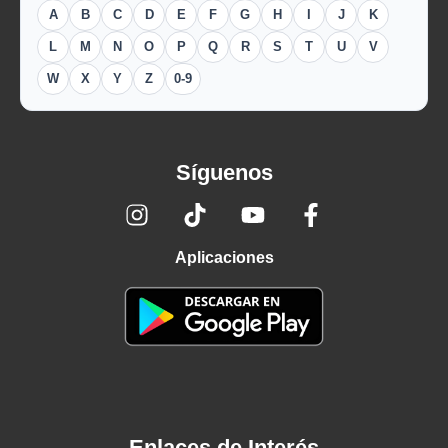
A
B
C
D
E
F
G
H
I
J
K
L
M
N
O
P
Q
R
S
T
U
V
W
X
Y
Z
0-9
Síguenos
Aplicaciones
Enlaces de Interés