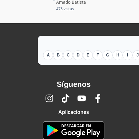
Amado Batista
475 vistas
A
B
C
D
E
F
G
H
I
J
Síguenos
Aplicaciones