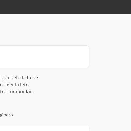
logo detallado de
a leer la letra
stra comunidad.
género.