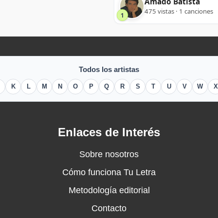
Amado Batista
475 vistas · 1 canciones
1
Todos los artistas
K
L
M
N
O
P
Q
R
S
T
U
V
W
X
Enlaces de Interés
Sobre nosotros
Cómo funciona Tu Letra
Metodología editorial
Contacto