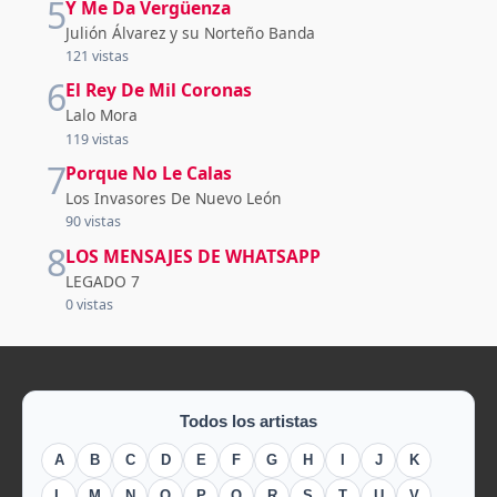
5
Y Me Da Vergüenza
Julión Álvarez y su Norteño Banda
121 vistas
6
El Rey De Mil Coronas
Lalo Mora
119 vistas
7
Porque No Le Calas
Los Invasores De Nuevo León
90 vistas
8
LOS MENSAJES DE WHATSAPP
LEGADO 7
0 vistas
Todos los artistas
A
B
C
D
E
F
G
H
I
J
K
L
M
N
O
P
Q
R
S
T
U
V