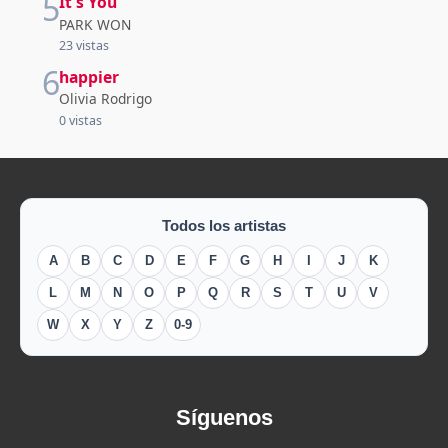
5
It's You
PARK WON
23 vistas
6
happier
Olivia Rodrigo
0 vistas
Todos los artistas
A
B
C
D
E
F
G
H
I
J
K
L
M
N
O
P
Q
R
S
T
U
V
W
X
Y
Z
0-9
Síguenos