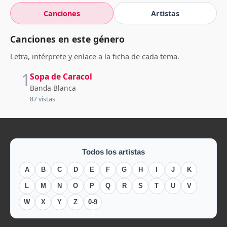
Canciones
Artistas
Canciones en este género
Letra, intérprete y enlace a la ficha de cada tema.
1
Sopa de Caracol
Banda Blanca
87 vistas
Todos los artistas
A
B
C
D
E
F
G
H
I
J
K
L
M
N
O
P
Q
R
S
T
U
V
W
X
Y
Z
0-9