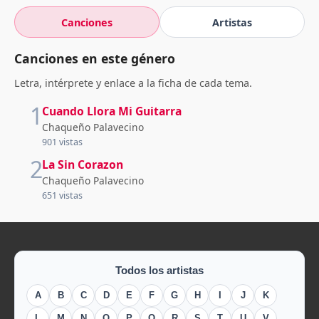
Canciones
Artistas
Canciones en este género
Letra, intérprete y enlace a la ficha de cada tema.
1
Cuando Llora Mi Guitarra
Chaqueño Palavecino
901 vistas
2
La Sin Corazon
Chaqueño Palavecino
651 vistas
Todos los artistas
A
B
C
D
E
F
G
H
I
J
K
L
M
N
O
P
Q
R
S
T
U
V