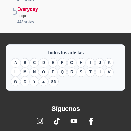
5
Everyday
Logic
448 vistas
Todos los artistas
A
B
C
D
E
F
G
H
I
J
K
L
M
N
O
P
Q
R
S
T
U
V
W
X
Y
Z
0-9
Síguenos