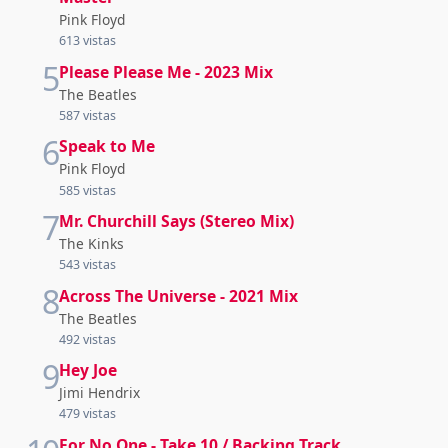
Pink Floyd
613 vistas
5
Please Please Me - 2023 Mix
The Beatles
587 vistas
6
Speak to Me
Pink Floyd
585 vistas
7
Mr. Churchill Says (Stereo Mix)
The Kinks
543 vistas
8
Across The Universe - 2021 Mix
The Beatles
492 vistas
9
Hey Joe
Jimi Hendrix
479 vistas
For No One - Take 10 / Backing Track