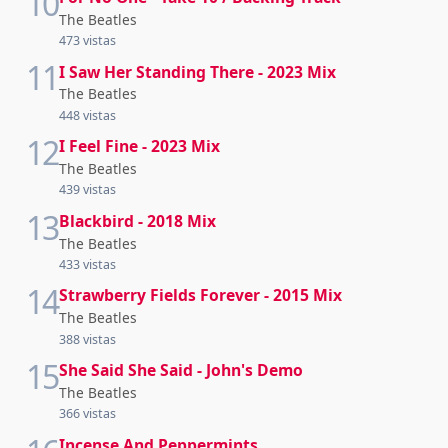
10
The Beatles
473 vistas
11
I Saw Her Standing There - 2023 Mix
The Beatles
448 vistas
12
I Feel Fine - 2023 Mix
The Beatles
439 vistas
13
Blackbird - 2018 Mix
The Beatles
433 vistas
14
Strawberry Fields Forever - 2015 Mix
The Beatles
388 vistas
15
She Said She Said - John's Demo
The Beatles
366 vistas
Incense And Peppermints