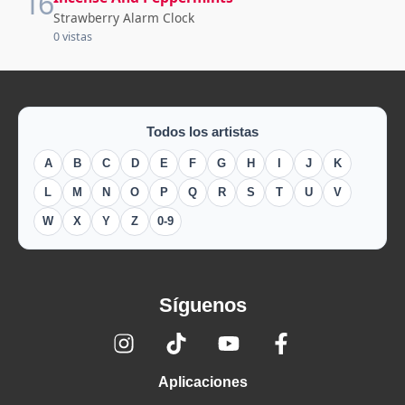
16
Strawberry Alarm Clock
0 vistas
Todos los artistas
A
B
C
D
E
F
G
H
I
J
K
L
M
N
O
P
Q
R
S
T
U
V
W
X
Y
Z
0-9
Síguenos
Aplicaciones