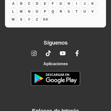
A
B
C
D
E
F
G
H
I
J
K
L
M
N
O
P
Q
R
S
T
U
V
W
X
Y
Z
0-9
Síguenos
Aplicaciones
Enlaces de Interés