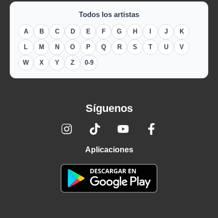
Todos los artistas
A
B
C
D
E
F
G
H
I
J
K
L
M
N
O
P
Q
R
S
T
U
V
W
X
Y
Z
0-9
Síguenos
Aplicaciones