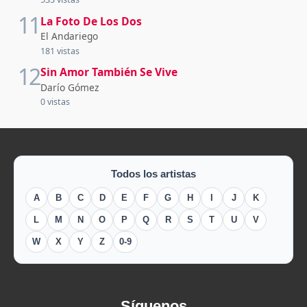
11
La Foto De Los Dos
El Andariego
181 vistas
12
Sin Amor También Se Vive
Darío Gómez
0 vistas
Todos los artistas
A
B
C
D
E
F
G
H
I
J
K
L
M
N
O
P
Q
R
S
T
U
V
W
X
Y
Z
0-9
Síguenos