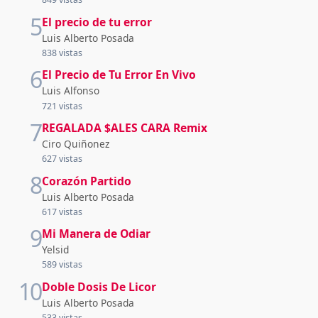
5
El precio de tu error
Luis Alberto Posada
838 vistas
6
El Precio de Tu Error En Vivo
Luis Alfonso
721 vistas
7
REGALADA $ALES CARA Remix
Ciro Quiñonez
627 vistas
8
Corazón Partido
Luis Alberto Posada
617 vistas
9
Mi Manera de Odiar
Yelsid
589 vistas
10
Doble Dosis De Licor
Luis Alberto Posada
533 vistas