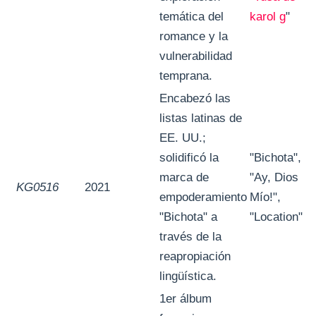
temática del
karol g
"
romance y la
vulnerabilidad
temprana.
Encabezó las
listas latinas de
EE. UU.;
solidificó la
"Bichota",
marca de
"Ay, Dios
KG0516
2021
empoderamiento
Mío!",
"Bichota" a
"Location"
través de la
reapropiación
lingüística.
1er álbum