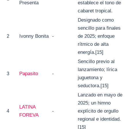
Presenta
establece el tono de
cabaret tropical.
Designado como
sencillo para finales
2
Ivonny Bonita
-
de 2025; enfoque
rítmico de alta
energía.[15]
Sencillo previo al
lanzamiento; lírica
3
Papasito
-
juguetona y
seductora.[15]
Lanzado en mayo de
2025; un himno
LATINA
4
-
explícito de orgullo
FOREVA
regional e identidad.
[15]