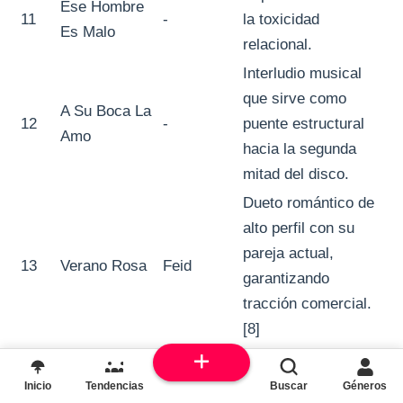
Ese Hombre
11
-
la toxicidad
Es Malo
relacional.
Interludio musical
que sirve como
A Su Boca La
12
-
puente estructural
Amo
hacia la segunda
mitad del disco.
Dueto romántico de
alto perfil con su
pareja actual,
13
Verano Rosa
Feid
garantizando
tracción comercial.
[8]
Balada de
No Puedo
14
-
dependencia
Inicio
Tendencias
Buscar
Géneros
Vivir Sin Él