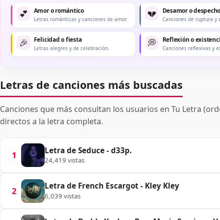
Amor o romántico
Desamor o despech
💕
💔
Letras románticas y canciones de amor.
Canciones de ruptura y 
Felicidad o fiesta
Reflexión o existenc
🎉
💭
Letras alegres y de celebración.
Canciones reflexivas y e
Letras de canciones más buscadas
Canciones que más consultan los usuarios en Tu Letra (orde
directos a la letra completa.
Letra de Seduce - d33p.
1
24,419 vistas
Letra de French Escargot - Kley Kley
2
6,039 vistas