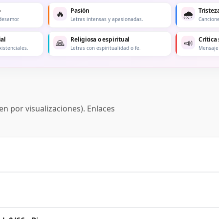
o
Pasión
Tristez
🔥
🌧️
desamor.
Letras intensas y apasionadas.
Cancione
ial
Religiosa o espiritual
Crítica 
🙏
📣
xistenciales.
Letras con espiritualidad o fe.
Mensaje 
n por visualizaciones). Enlaces