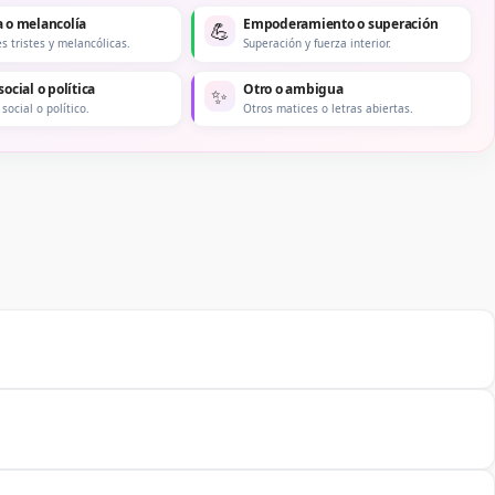
a o melancolía
Empoderamiento o superación
💪
s tristes y melancólicas.
Superación y fuerza interior.
social o política
Otro o ambigua
✨
social o político.
Otros matices o letras abiertas.