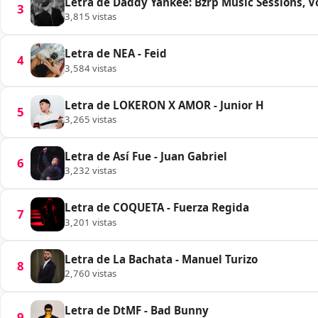
Letra de Daddy Yankee: Bzrp Music Sessions, Vol
3
3,815 vistas
Letra de NEA - Feid
4
3,584 vistas
Letra de LOKERON X AMOR - Junior H
5
3,265 vistas
Letra de Así Fue - Juan Gabriel
6
3,232 vistas
Letra de COQUETA - Fuerza Regida
7
3,201 vistas
Letra de La Bachata - Manuel Turizo
8
2,760 vistas
Letra de DtMF - Bad Bunny
9