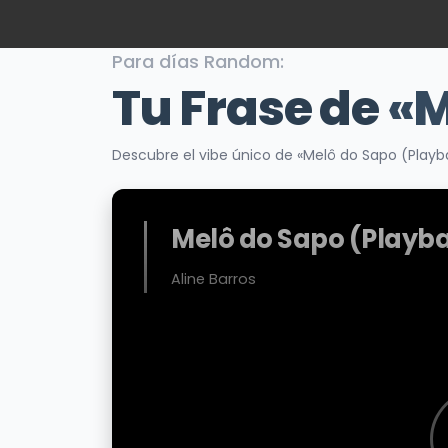
Para días Random:
Tu Frase de
«M
Descubre el vibe único de «Melô do Sapo (Playb
Melô do Sapo (Playb
Aline Barros