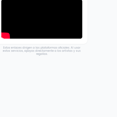
Estos enlaces dirigen a las plataformas oficiales. Al usar
estos servicios, apoyas directamente a los artistas y sus
regalías.