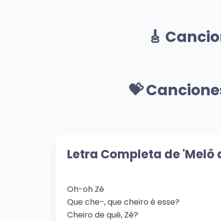
Mismo Artista
Davizinho
A D
🎸 Cancio
Aline Barros
Aline
👁️ 937 vistas
👁️ 84
🎸 Mismo Género
Domingo Legal
Não
💝 Cancione
Aline Barros
Aline
👁️ 494 vistas
👁️ 69
💝 Mismo Sentimiento
Talkin' Prairie Boy
Abr
Colter Wall
Juan
Letra Completa de 'Melô 
👁️ 485 vistas
👁️ 74
Oh-oh Zé
Que che-, que cheiro é esse?
Cheiro de quê, Zé?