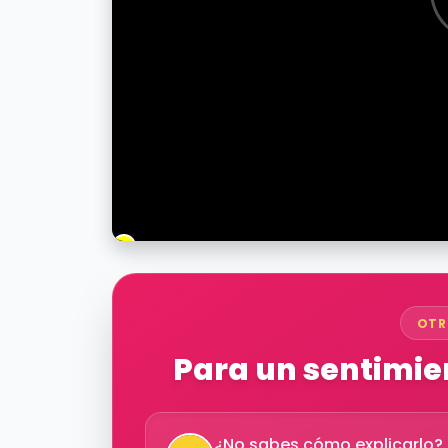
OTR
Para un sentimien
¿No sabes cómo explicarlo? D