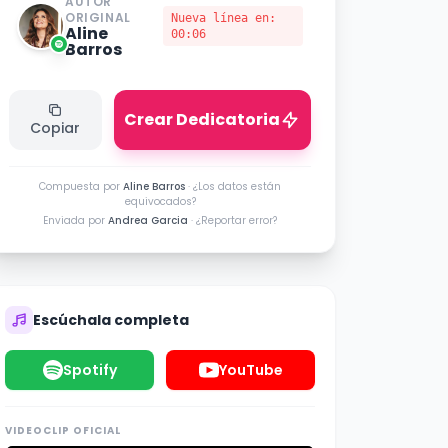
AUTOR
ORIGINAL
Nueva línea en:
Aline
00:06
Barros
Crear Dedicatoria
Copiar
Compuesta por
Aline Barros
·
¿Los datos están
equivocados?
Enviada por
Andrea Garcia
·
¿Reportar error?
Escúchala completa
Spotify
YouTube
VIDEOCLIP OFICIAL