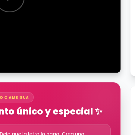
O O AMBIGUA
to único y especial ✨
eja que la letra lo haga. Crea una