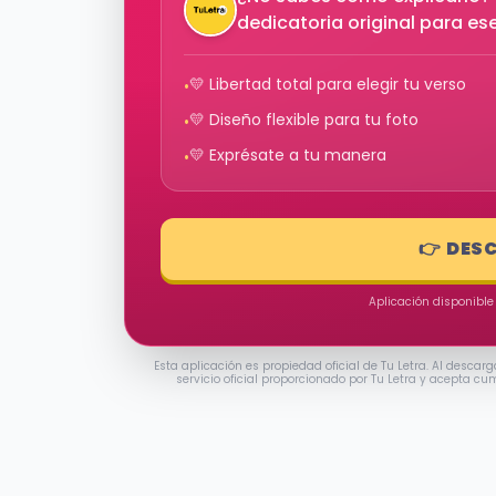
dedicatoria original para e
💛 Libertad total para elegir tu verso
•
💛 Diseño flexible para tu foto
•
💛 Exprésate a tu manera
•
👉 DES
Aplicación disponible
Esta aplicación es propiedad oficial de Tu Letra. Al descarg
servicio oficial proporcionado por Tu Letra y acepta cu