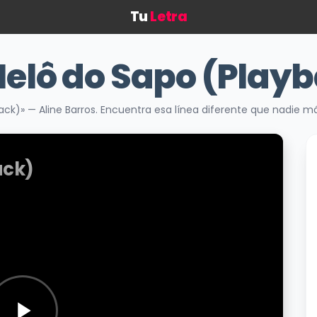
Tu
Letra
elô do Sapo (Play
ack)» — Aline Barros. Encuentra esa línea diferente que nadie 
ack)