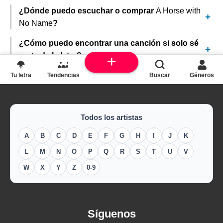
¿Dónde puedo escuchar o comprar
A Horse with
No Name
?
¿Cómo puedo encontrar una canción si solo sé
parte de la letra?
Tu letra
Tendencias
Buscar
Géneros
Todos los artistas
A
B
C
D
E
F
G
H
I
J
K
L
M
N
O
P
Q
R
S
T
U
V
W
X
Y
Z
0-9
Síguenos