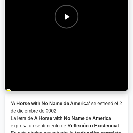
Barra de progreso de la reproducción
'A Horse with No Name de America'
se estrenó el
2
de diciembre de 0002
.
La letra de
A Horse with No Name
de
America
expresa un sentimiento de
Reflexión o Existencial
.