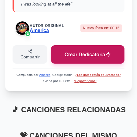
I was looking at all the life"
AUTOR ORIGINAL
Nueva línea en:
00:16
America
Crear Dedicatoria
Compartir
Compuesta por
America
, George Martin
·
¿Los datos están equivocados?
Enviada por
Tu Letra
·
¿Reportar error?
🎵 CANCIONES RELACIONADAS
Mismo Sentimiento
Mismo Sentimiento
Hold the Line
Love Will Keep Us
Mismo Sentimiento
Mismo Sentimiento
The Last Resort
Santé
💝 CANCIONES DEL MISMO