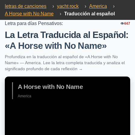
letras de canciones
›
yacht rock
›
America
›
A Horse with No Name
›
Traducción al español
Letra para días Pensativos:
👁️
447
La Letra Traducida al Español:
«A Horse with No Name»
Profundiza en la traducción al español de «A Horse with No
Name» — America. Lee la letra completa traducida y analiza el
significado profundo de cada reflexión →
A Horse with No Name
America