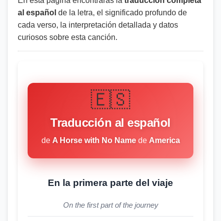
En esta página encontrarás la
traducción completa
al español
de la letra, el significado profundo de
cada verso, la interpretación detallada y datos
curiosos sobre esta canción.
🇪🇸
Traducción al español
de
A Horse with No Name
de
America
En la primera parte del viaje
On the first part of the journey