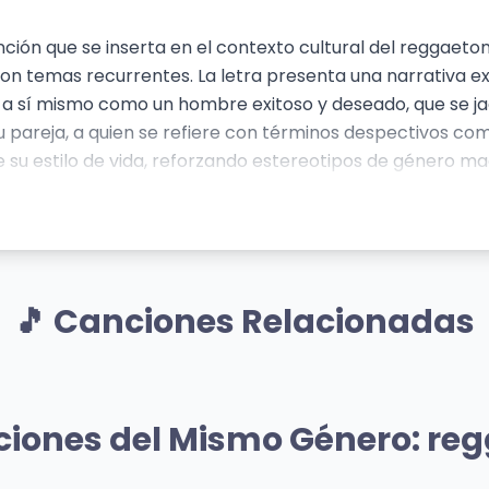
ión que se inserta en el contexto cultural del reggaeton,
 son temas recurrentes. La letra presenta una narrativa e
e a sí mismo como un hombre exitoso y deseado, que se ja
u pareja, a quien se refiere con términos despectivos co
 su estilo de vida, reforzando estereotipos de género ma
 lo cual es un elemento común en este género musical, ref
ulinidad. El artista expone su vida glamorosa y su domi
ra inseguridades a través de la proyección de un control 
oderno, centrándose en la sexualidad explícita, el consu
🎵 Canciones Relacionadas
Mismo Sentimiento
Mismo Senti
O
VeLDÁ
ciones del Mismo Género: re
Bunny
Bad Bunny
823 vistas
👁️ 1,691 vistas