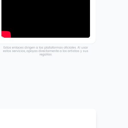
Estos enlaces dirigen a las plataformas oficiales. Al usar
estos servicios, apoyas directamente a los artistas y sus
regalías.