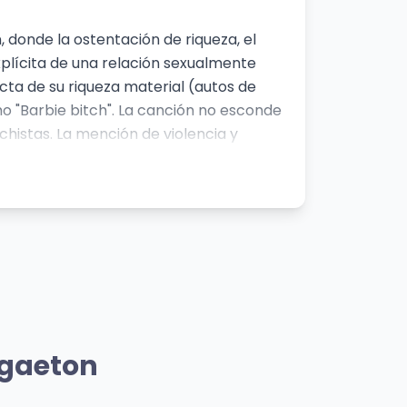
 donde la ostentación de riqueza, el
xplícita de una relación sexualmente
cta de su riqueza material (autos de
mo "Barbie bitch". La canción no esconde
chistas. La mención de violencia y
lejando una cultura donde la agresión
nio, mientras simultáneamente se expone
sobre su pareja. En general, la canción
mo y el poder masculino, aunque también
miento
Mismo Sentimiento
+57
ggaeton
KAROL G
👁️ 1,638 vistas