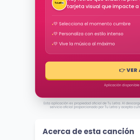
tarjeta visual que impacte a 
💛 Selecciona el momento cumbre
•
💛 Personaliza con estilo intenso
•
💛 Vive la música al máximo
•
👉 VER
Aplicación disponible
Esta aplicación es propiedad oficial de Tu Letra. Al descarg
servicio oficial proporcionado por Tu Letra y acepta cu
Acerca de esta canción