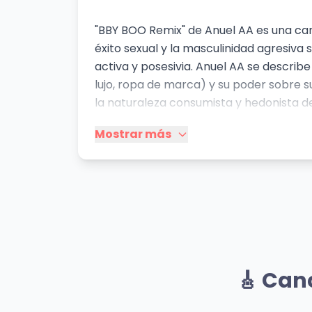
"BBY BOO Remix" de Anuel AA es una canc
éxito sexual y la masculinidad agresiva
activa y posesivia. Anuel AA se describ
lujo, ropa de marca) y su poder sobre s
la naturaleza consumista y hedonista de
armas, aunque no explícita, se insinúa,
Mostrar más
puede ser considerada parte de la masc
como celoso y posesivo; es decir, muest
refleja las tendencias del reggaeton m
se deja entrever un lado vulnerable.
Mismo Sentimiento
NEA
Eo
🎸 Can
Feid
Bad 
👁️ 3,622 vistas
👁️ 1,