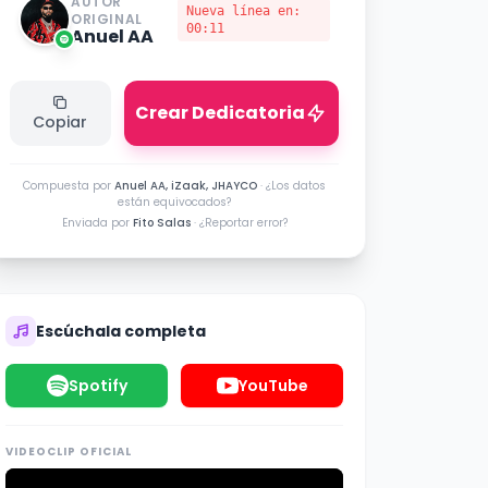
AUTOR
Nueva línea en:
ORIGINAL
00:11
Anuel AA
Crear Dedicatoria
Copiar
Compuesta por
Anuel AA, iZaak, JHAYCO
·
¿Los datos
están equivocados?
Enviada por
Fito Salas
·
¿Reportar error?
Escúchala completa
Spotify
YouTube
VIDEOCLIP OFICIAL