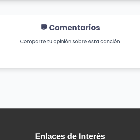
nos ven
y celoso)
💬 Comentarios
bitch) y yo soy su baby boo
Comparte tu opinión sobre esta canción
inguemos sin perse
 boo
hinguemos sin—
sta la muerte, ¿oíste, bebé?)
o)
Enlaces de Interés
 la cara 'e malo