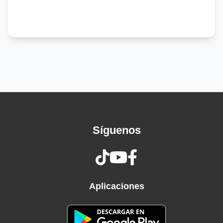
Que yo paso a recogerte en el lugar que tú
vives (en el barrio)
Pa' que nunca me olvides
Mami, tú solo escribe
Y ponte chimba pa' mí
Que yo paso a recogerte en lugar que tú vive'
Mami, tú solo escribe
En PR tú vive'
Ponte bonita pa' mí
Que yo paso a recogerte en lugar que tú vive'
Síguenos
Pa' que nunca me olvides
Y si te paso a buscar y nos fumamo' algo allá
en el mirador (oh-oh)
Yo te recojo en la Gwag pa' darte rico, no
puedo en Aventador
Aplicaciones
La nota va subiendo sin elevador
Pa' darte en cuatro, no te quite' la' Dior (Dior)