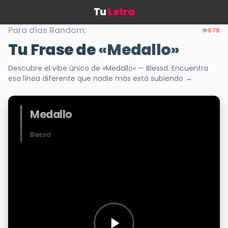
Tu
Letra
Para días Random:
👁️
676
Tu Frase de
«Medallo»
Descubre el vibe único de «Medallo» — Blessd. Encuentra
esa línea diferente que nadie más está subiendo →
Medallo
Blessd