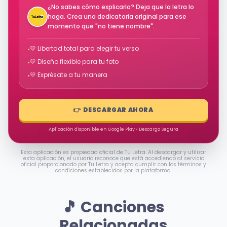
¿No sabes cómo explicarlo? Deja que la letra lo
haga. Crea una dedicatoria original para ese
momento que "no tiene nombre".
💛 Libertad total para elegir tu verso
•
💛 Diseño flexible para tu foto
•
💛 Exprésate a tu manera
•
👉 DESCARGAR AHORA
Aplicación disponible en Google Play • Descarga Segura
Esta aplicación es propiedad oficial de Tu Letra. Al descargar y utilizar
esta aplicación, el usuario reconoce que está accediendo al servicio
oficial proporcionado por Tu Letra y acepta cumplir con los términos y
condiciones establecidos por la plataforma.
🎵 Canciones
Relacionadas