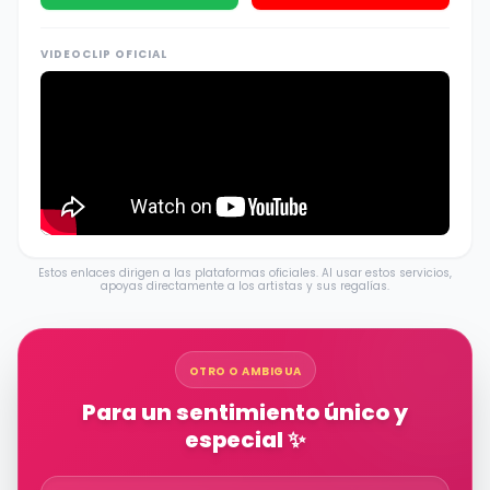
VIDEOCLIP OFICIAL
Estos enlaces dirigen a las plataformas oficiales. Al usar estos servicios,
apoyas directamente a los artistas y sus regalías.
OTRO O AMBIGUA
Para un sentimiento único y
especial ✨