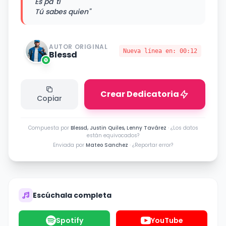
Es pa' ti
Tú sabes quien"
AUTOR ORIGINAL
Nueva línea en:
00:12
Blessd
Crear Dedicatoria
Copiar
Compuesta por
Blessd, Justin Quiles, Lenny Tavárez
·
¿Los datos
están equivocados?
Enviada por
Mateo Sanchez
·
¿Reportar error?
Escúchala completa
Spotify
YouTube