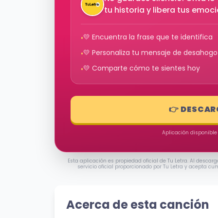
tu historia y libera tus emoc
💛 Encuentra la frase que te identifica
•
💛 Personaliza tu mensaje de desahogo
•
💛 Comparte cómo te sientes hoy
•
👉 DESCAR
Aplicación disponible
Esta aplicación es propiedad oficial de Tu Letra. Al descarg
servicio oficial proporcionado por Tu Letra y acepta cu
Acerca de esta canción