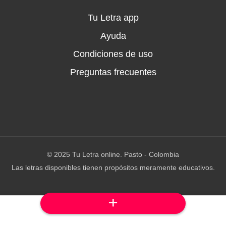
o' (hay regaño)
Tu Letra app
h)
je)
Ayuda
 (hecho en Medellín)
Condiciones de uso
s (eh)
Preguntas frecuentes
(sí)
© 2025 Tu Letra online. Pasto - Colombia
quí
Las letras disponibles tienen propósitos meramente educativos.