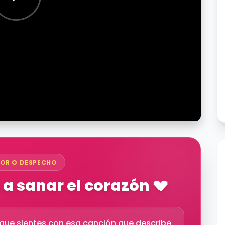
OR O DESPECHO
a sanar el corazón 💔
o que sientes con esa canción que describe