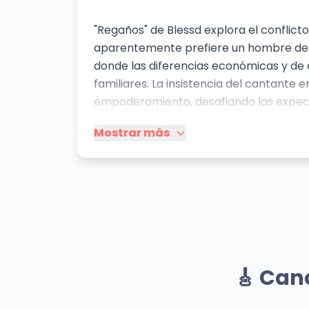
"Regaños" de Blessd explora el conflict
aparentemente prefiere un hombre de may
donde las diferencias económicas y de e
familiares. La insistencia del cantante
empoderamiento, desafiando las expecta
narrativa callejera, utilizando el lengu
Mostrar más
y mostrar autenticidad. Su música tran
relación, desafiando las normas.
Mismo Artista
Mírame
Pal
🎸 Can
Blessd
Bless
👁️ 2,551 vistas
👁️ 1,3