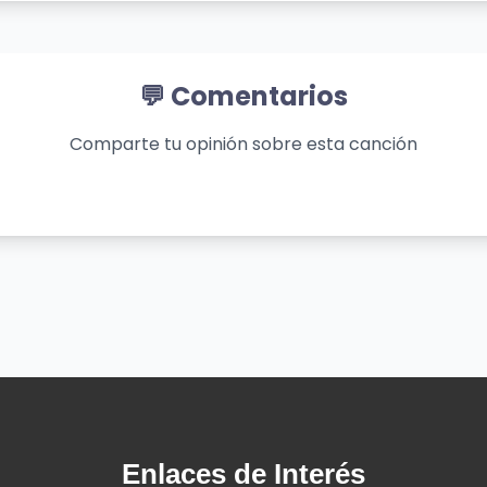
 mí
💬 Comentarios
 (hey)
' (yo no sé por qué)
Comparte tu opinión sobre esta canción
)
 (hecho en Medellín)
 casa
mundo entero (barrio, barrio)
ro, sincero
Enlaces de Interés
 (te extraño)