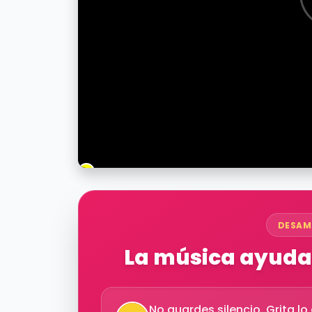
DESAM
La música ayuda 
No guardes silencio. Grita l