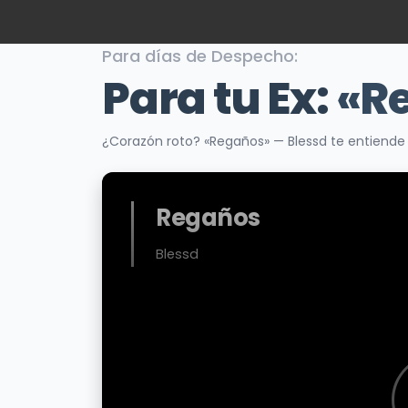
Para días de Despecho:
Para tu Ex:
«R
¿Corazón roto? «Regaños» — Blessd te entiende 
Regaños
Blessd