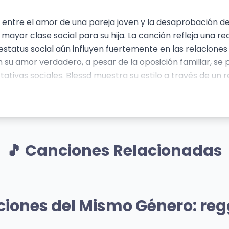
o entre el amor de una pareja joven y la desaprobación de
or clase social para su hija. La canción refleja una rea
status social aún influyen fuertemente en las relaciones 
 en su amor verdadero, a pesar de la oposición familiar, 
tivas sociales. Blessd muestra su estilo a través de un
aje coloquial y referencias a lugares específicos (Medellí
smite una sensación de vulnerabilidad pero al mismo tiem
🎵 Canciones Relacionadas
Mismo Artista
Mismo A
abras Sobran
EL RELOJ (con Malum
ciones del Mismo Género: re
d
Blessd
91 vistas
👁️ 1,213 vistas