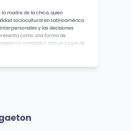
 la madre de la chica, quien
lidad sociocultural en Latinoamérica
interpersonales y las decisiones
se presenta como una forma de
 reggaeton romántico con un toque de
n, Guatapé) para conectar con su público
po de convicción y fuerza en su
rtista
Mismo Artista
a)
Oe Bebé
ggaeton
Blessd
👁️ 1,033 vistas