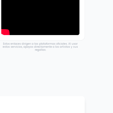
Estos enlaces dirigen a las plataformas oficiales. Al usar
estos servicios, apoyas directamente a los artistas y sus
regalías.