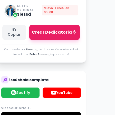
AUTOR
Nueva línea en:
ORIGINAL
00:08
Blessd
Crear Dedicatoria
Copiar
Compuesta por
Blessd
·
¿Los datos están equivocados?
Enviada por
Pablo Rosero
·
¿Reportar error?
Escúchala completa
Spotify
YouTube
VIDEOCLIP OFICIAL