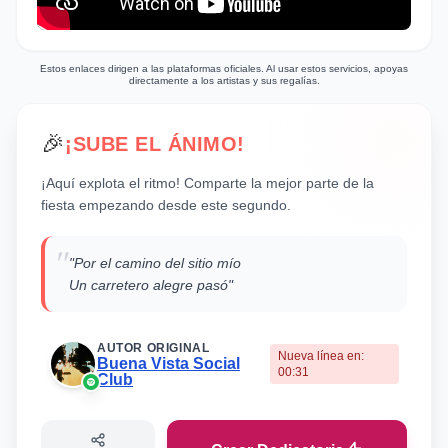
sencillas que transmiten un mensaje claro y
directo, característico de la música popular
cubana. La canción, más que contar una
Estos enlaces dirigen a las plataformas oficiales. Al usar estos servicios, apoyas
directamente a los artistas y sus regalías.
historia, es un retrato de la vida rural cubana
y celebra su simplicidad y la satisfacción que
se encuentra en ella.
🎉
¡SUBE EL ÁNIMO!
¡Aquí explota el ritmo! Comparte la mejor parte de la
fiesta empezando desde este segundo.
"
"Por el camino del sitio mío
Un carretero alegre pasó"
AUTOR ORIGINAL
Nueva línea en:
Buena Vista Social
00:31
Club