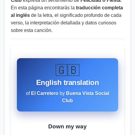
Club
expresa un sentimiento de
Felicidad o Fiesta
.
En esta página encontrarás la
traducción completa
al inglés
de la letra, el significado profundo de cada
verso, la interpretación detallada y datos curiosos
sobre esta canción.
🇬🇧
English translation
of
El Carretero
by
Buena Vista Social
Club
Down my way