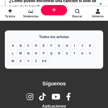
¿Cómo puedo encontrar una canción si solo sé
parte de la letra?
Tu letra
Tendencias
Buscar
Géneros
Todos los artistas
A
B
C
D
E
F
G
H
I
J
K
L
M
N
O
P
Q
R
S
T
U
V
W
X
Y
Z
0-9
Síguenos
Aplicaciones