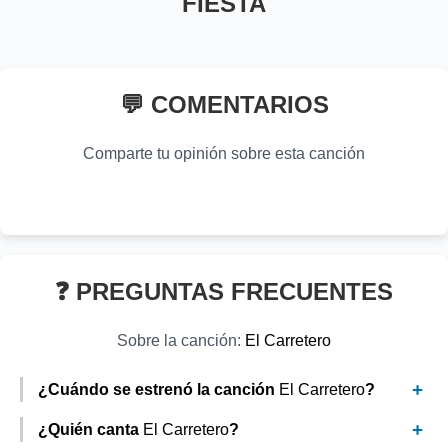
FIESTA
👁️ 975 vistas
💝 Mismo Sentimiento
💝 Mismo Sentimiento
Cumpleaños Feliz
El Del Palenque
💝 Mismo Sentimiento
💝 Mismo Sentimiento
Lets Go Surfing
Super Good
Parchis
Los Alegres Del Barranco
💬 COMENTARIOS
The Drums
Duckwrth
👁️ 624 vistas
👁️ 238 vistas
👁️ 519 vistas
👁️ 971 vistas
Comparte tu opinión sobre esta canción
❓ PREGUNTAS FRECUENTES
Sobre la canción:
El Carretero
¿Cuándo se estrenó la canción
El Carretero
?
¿Quién canta
El Carretero
?