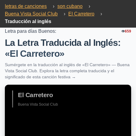
letras de canciones
›
son cubano
›
Buena Vista Social Club
›
El Carretero
›
Traducción al inglés
Letra para días Buenos:
👁️
659
La Letra Traducida al Inglés:
«El Carretero»
Sumérgete en la traducción al inglés de «El Carretero» — Buena
Vista Social Club. Explora la letra completa traducida y el
significado de esta canción festiva →
El Carretero
Buena Vista Social Club