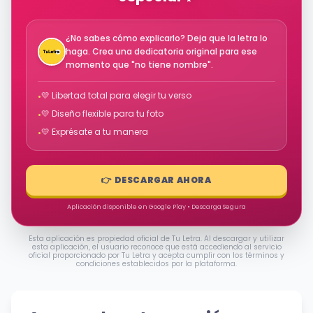
¿No sabes cómo explicarlo? Deja que la letra lo
haga. Crea una dedicatoria original para ese
momento que "no tiene nombre".
💛 Libertad total para elegir tu verso
•
💛 Diseño flexible para tu foto
•
💛 Exprésate a tu manera
•
👉 DESCARGAR AHORA
Aplicación disponible en Google Play • Descarga Segura
Esta aplicación es propiedad oficial de Tu Letra. Al descargar y utilizar
esta aplicación, el usuario reconoce que está accediendo al servicio
oficial proporcionado por Tu Letra y acepta cumplir con los términos y
condiciones establecidos por la plataforma.