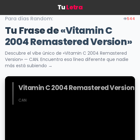
Tu
Letra
Para días Random:
👁️
544
Tu Frase de
«Vitamin C
2004 Remastered Version»
Descubre el vibe único de «Vitamin C 2004 Remastered
Version» — CAN. Encuentra esa línea diferente que nadie
más está subiendo →
Vitamin C 2004 Remastered Version
CAN