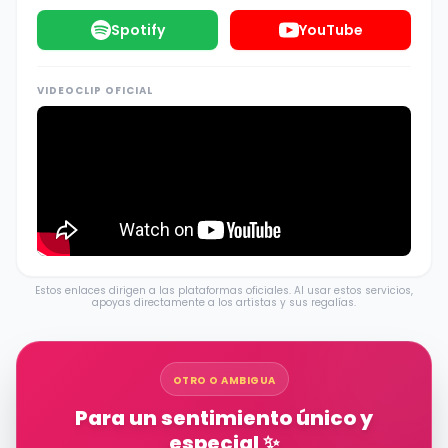
Spotify
YouTube
VIDEOCLIP OFICIAL
Estos enlaces dirigen a las plataformas oficiales. Al usar estos servicios,
apoyas directamente a los artistas y sus regalías.
OTRO O AMBIGUA
Para un sentimiento único y
especial ✨