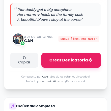
"
"Her daddy got a big aeroplane
Her mommy holds all the family cash
A beautiful blows, I stay at the corner"
AUTOR ORIGINAL
Nueva línea en:
00:17
CAN
Crear Dedicatoria
Copiar
Compuesta por
CAN
·
¿Los datos están equivocados?
Enviada por
Antonio Giraldo
·
¿Reportar error?
Escúchala completa