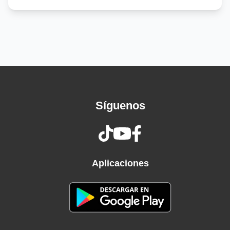
Good pussy, eat it up like candy (yum)
Got him singin' to this pussy like Brandy (ha-
ha-ha)
Bad bitch, I can take you to the Grammy's
Flew me to Miami and ate it through my
panties (ow)
Young rich bitch on some rich shit
Do a handstand on the dick when he kiss this
Síguenos
(mwah)
Got him spendin' bands and I still make him
miss this
And if you lookin' for me, bitch, I'm on yo' nigga
wishlist (bitch)
Aplicaciones
Slim with a real big booty (big booty)
I'ma drop it like it's hot, like I'm Juvi' (drop it)
Throw it back, got him bustin' like a mmm
Every time I'm on the scene it's a movie (it's a