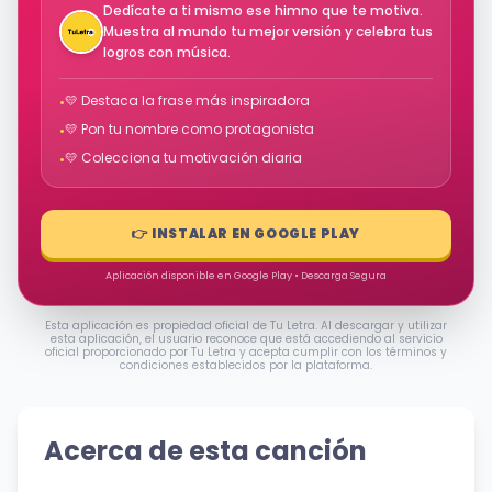
Dedícate a ti mismo ese himno que te motiva.
Muestra al mundo tu mejor versión y celebra tus
logros con música.
💛 Destaca la frase más inspiradora
•
💛 Pon tu nombre como protagonista
•
💛 Colecciona tu motivación diaria
•
👉 INSTALAR EN GOOGLE PLAY
Aplicación disponible en Google Play • Descarga Segura
Esta aplicación es propiedad oficial de Tu Letra. Al descargar y utilizar
esta aplicación, el usuario reconoce que está accediendo al servicio
oficial proporcionado por Tu Letra y acepta cumplir con los términos y
condiciones establecidos por la plataforma.
Acerca de esta canción