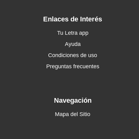
movie)
No waist, pretty face, make him work for it
(sheesh)
Enlaces de Interés
Put that pussy on his face, make him work for
it
Tu Letra app
If you a boss, I'll twerk for it, squirt for it
Ayuda
Make that nigga blow it all, make him work for
Condiciones de uso
(ow)
I'm that bitch, that's why bitches can't stand
Preguntas frecuentes
me
My nigga say I'm good luck, he lace me in Van
Cleef (yeah)
I'm in a fast car, should have been at Grand
Navegación
Prix
Pull up with some snacks you won't find in ya
Mapa del Sitio
pantry
Bitch, I pop tags, fuck what it cost
I get a better high when I smoke on the opp