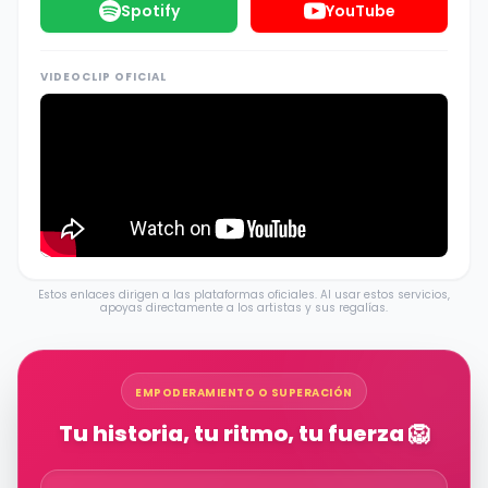
Spotify
YouTube
VIDEOCLIP OFICIAL
Estos enlaces dirigen a las plataformas oficiales. Al usar estos servicios,
apoyas directamente a los artistas y sus regalías.
EMPODERAMIENTO O SUPERACIÓN
Tu historia, tu ritmo, tu fuerza 🦁