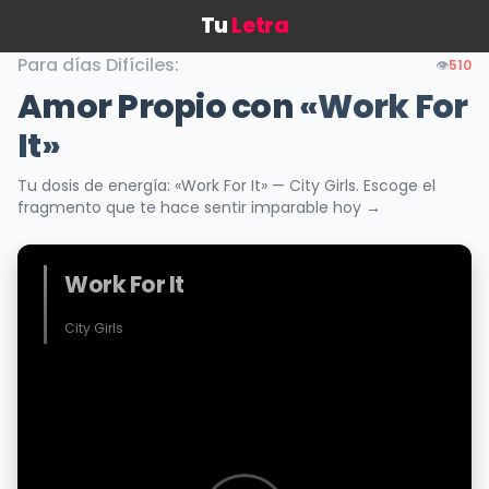
Tu
Letra
Para días Difíciles:
👁️
510
Amor Propio con
«Work For
It»
Tu dosis de energía: «Work For It» — City Girls. Escoge el
fragmento que te hace sentir imparable hoy →
Work For It
City Girls