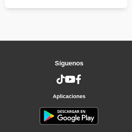
How is she doin' fine? Smilin' in all her pictures
How is she gettin' drunk and not sendin' one
"Damn, I miss ya"
I ain't been bouncin' back, I ain't been gettin'
sleep
I ain't been gettin' over us, how is she?
Does she miss her hometown?
Does she wish she woulda turned around?
Síguenos
Does she ask about the folks she used to know
Used to hold on a night like this?
Is she better than she's ever been?
Heart to broken hearted
If you talk to her tomorrow, don't say you saw
Aplicaciones
me like this, but
How is she likin' that life out in Colorado?
How is she wearin' red 'round all them Denver
Broncos?