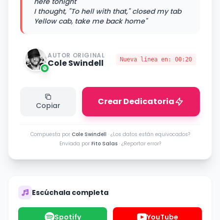
here tonight
I thought, "To hell with that," closed my tab
Yellow cab, take me back home"
AUTOR ORIGINAL
Nueva línea en:
00:20
Cole Swindell
Crear Dedicatoria
Copiar
Compuesta por
Cole Swindell
·
¿Los datos están equivocados?
Enviada por
Fito Salas
·
¿Reportar error?
Escúchala completa
Spotify
YouTube