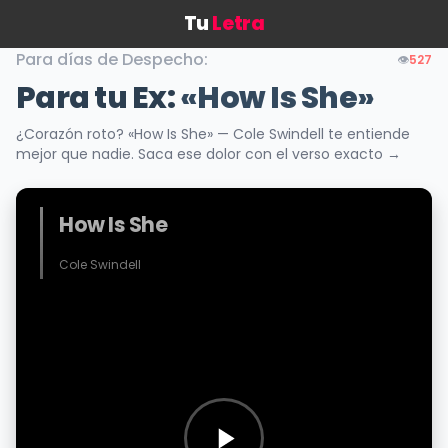
Tu
Letra
Para días de Despecho:
👁️
527
Para tu Ex:
«How Is She»
¿Corazón roto? «How Is She» — Cole Swindell te entiende
mejor que nadie. Saca ese dolor con el verso exacto →
How Is She
Cole Swindell