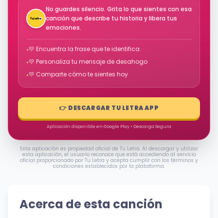
No guardes silencio. Grita lo que sientes con esa
canción que describe tu historia y libera tus
emociones.
💛 Encuentra la frase que te identifica
•
💛 Personaliza tu mensaje de desahogo
•
💛 Comparte cómo te sientes hoy
•
👉 DESCARGAR TU LETRA APP
Aplicación disponible en Google Play • Descarga Segura
Esta aplicación es propiedad oficial de Tu Letra. Al descargar y utilizar
esta aplicación, el usuario reconoce que está accediendo al servicio
oficial proporcionado por Tu Letra y acepta cumplir con los términos y
condiciones establecidos por la plataforma.
Acerca de esta canción