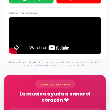
VIDEOCLIP OFICIAL
Estos enlaces dirigen a las plataformas oficiales. Al usar estos servicios,
apoyas directamente a los artistas y sus regalías.
DESAMOR O DESPECHO
La música ayuda a sanar el
corazón 💔