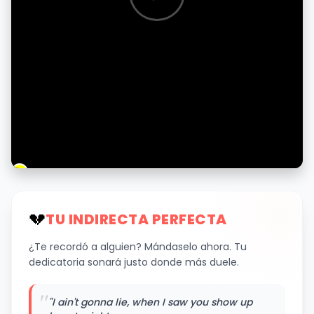
💔
TU INDIRECTA PERFECTA
¿Te recordó a alguien? Mándaselo ahora. Tu
dedicatoria sonará justo donde más duele.
"
"I ain't gonna lie, when I saw you show up