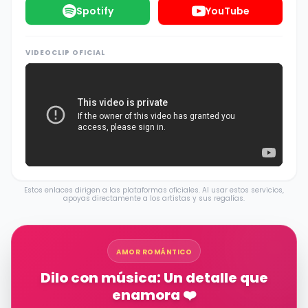
Spotify
YouTube
VIDEOCLIP OFICIAL
Estos enlaces dirigen a las plataformas oficiales. Al usar estos servicios,
apoyas directamente a los artistas y sus regalías.
AMOR ROMÁNTICO
Dilo con música: Un detalle que
enamora ❤️