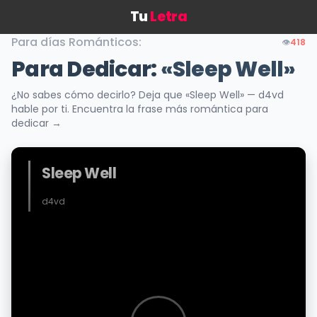
Tu
Letra
Para días Románticos:
👁️
418
Para Dedicar:
«Sleep Well»
¿No sabes cómo decirlo? Deja que «Sleep Well» — d4vd
hable por ti. Encuentra la frase más romántica para
dedicar →
Sleep Well
d4vd