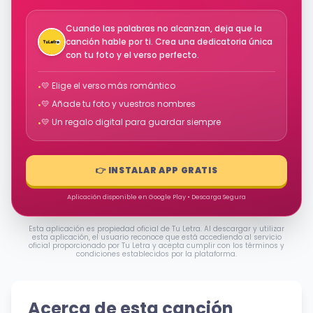
Cuando las palabras no alcanzan, deja que la
canción hable por ti. Crea una dedicatoria única
con tu foto y el verso perfecto.
💛 Elige el verso más romántico
•
💛 Añade tu foto y vuestros nombres
•
💛 Un regalo digital para guardar siempre
•
👉 INSTALAR APP GRATIS
Aplicación disponible en Google Play • Descarga Segura
Esta aplicación es propiedad oficial de Tu Letra. Al descargar y utilizar
esta aplicación, el usuario reconoce que está accediendo al servicio
oficial proporcionado por Tu Letra y acepta cumplir con los términos y
condiciones establecidos por la plataforma.
Acerca de esta canción