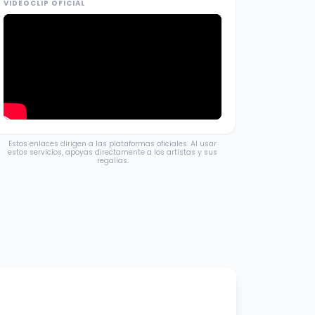
VIDEOCLIP OFICIAL
Estos enlaces dirigen a las plataformas oficiales. Al usar
estos servicios, apoyas directamente a los artistas y sus
regalías.