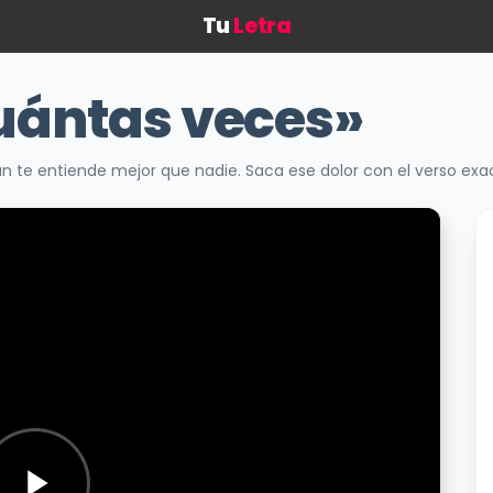
Tu
Letra
uántas veces»
 te entiende mejor que nadie. Saca ese dolor con el verso ex