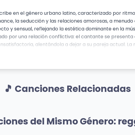
ribe en el género urbano latino, caracterizado por ritmo
ance, la seducción y las relaciones amorosas, a menudo 
directo y sensual, reflejando la estética dominante en la 
do por una relación conflictiva: el cantante se present
nsatisfactoria, alentándola a dejar a su pareja actual. La
aciencia del cantante, mientras que el adjetivo "maldad" a
o profundiza en análisis sociales o políticos; su foco es l
lo romántico del artista. El uso del autotune y los ritmos 
o joven que aprecia esta estética.
🎵 Canciones Relacionadas
Mismo Artista
Mismo A
 que me llamas?
Me rehúso
ciones del Mismo Género: re
y Ocean
Danny Ocean
4 vistas
👁️ 853 vistas