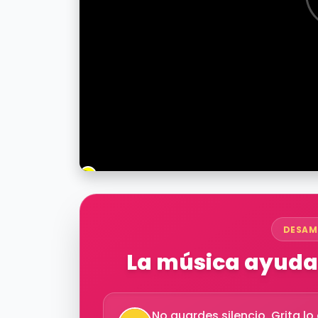
DESAM
La música ayuda 
No guardes silencio. Grita l