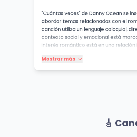
"Cuántas veces" de Danny Ocean se insc
abordar temas relacionados con el rom
canción utiliza un lenguaje coloquial, 
contexto social y emocional está marca
interés romántico está en una relación i
veces?" subraya la frustración y la imp
Mostrar más
peligrosa pero irresistible. La canción n
atracción y la seducción, típica del esti
Danny Ocean, apuntando hacia un públic
Mismo Artista
Si no no
Pa'
🎸 Can
Danny Ocean
Dann
👁️ 1,058 vistas
👁️ 89