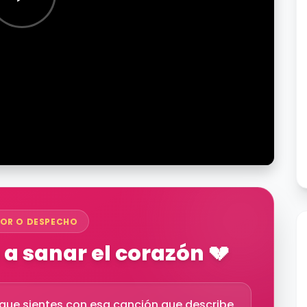
OR O DESPECHO
a sanar el corazón 💔
o que sientes con esa canción que describe