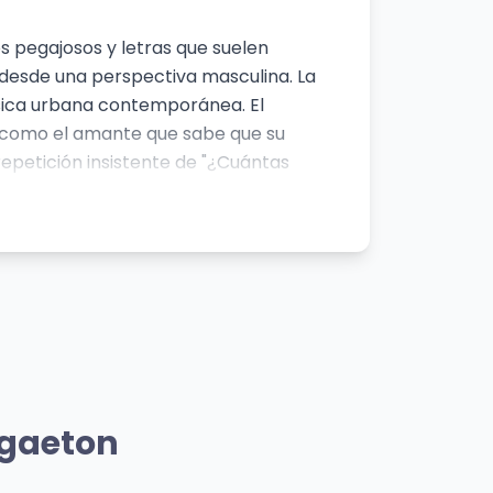
s pegajosos y letras que suelen
desde una perspectiva masculina. La
música urbana contemporánea. El
a como el amante que sabe que su
 repetición insistente de "¿Cuántas
plicado a la mujer implica una atracción
a experiencia personal y emocional de la
urbanos son característicos del estilo de
rtista
Mismo Artista
BrING mE BAck to LiFE
ggaeton
Danny Ocean
👁️ 528 vistas