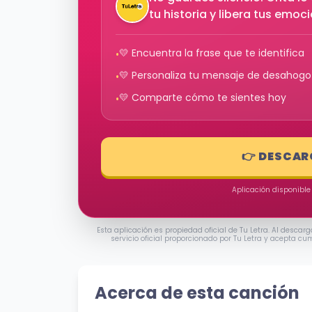
tu historia y libera tus emoc
💛 Encuentra la frase que te identifica
•
💛 Personaliza tu mensaje de desahogo
•
💛 Comparte cómo te sientes hoy
•
👉 DESCAR
Aplicación disponible
Esta aplicación es propiedad oficial de Tu Letra. Al descarg
servicio oficial proporcionado por Tu Letra y acepta cu
Acerca de esta canción