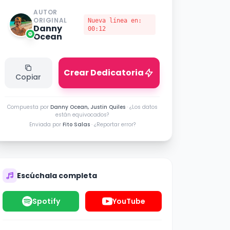
AUTOR
ORIGINAL
Nueva línea en:
Danny
00:12
Ocean
Crear Dedicatoria
Copiar
Compuesta por
Danny Ocean, Justin Quiles
·
¿Los datos
están equivocados?
Enviada por
Fito Salas
·
¿Reportar error?
Escúchala completa
Spotify
YouTube