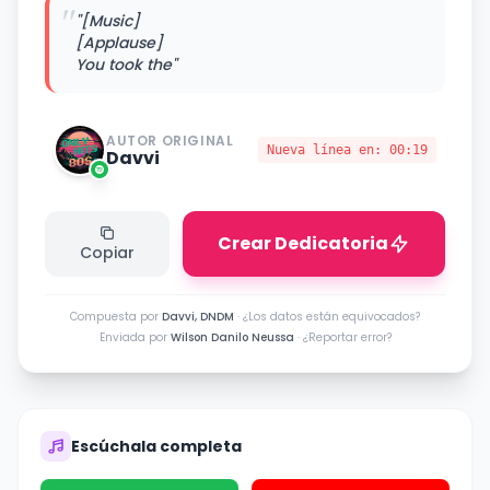
"
"[Music]
[Applause]
You took the"
AUTOR ORIGINAL
Nueva línea en:
00:19
Davvi
Crear Dedicatoria
Copiar
Compuesta por
Davvi, DNDM
·
¿Los datos están equivocados?
Enviada por
Wilson Danilo Neussa
·
¿Reportar error?
Escúchala completa