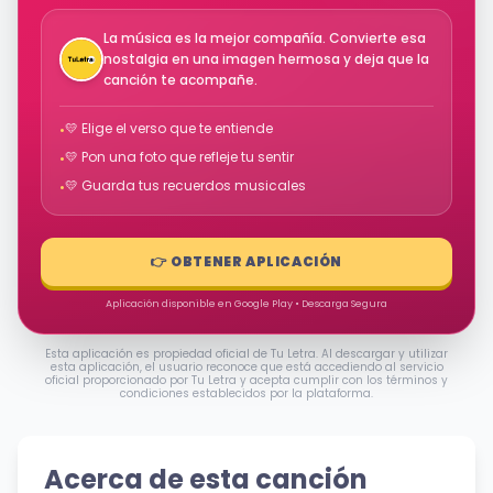
La música es la mejor compañía. Convierte esa
nostalgia en una imagen hermosa y deja que la
canción te acompañe.
💛 Elige el verso que te entiende
•
💛 Pon una foto que refleje tu sentir
•
💛 Guarda tus recuerdos musicales
•
👉 OBTENER APLICACIÓN
Aplicación disponible en Google Play • Descarga Segura
Esta aplicación es propiedad oficial de Tu Letra. Al descargar y utilizar
esta aplicación, el usuario reconoce que está accediendo al servicio
oficial proporcionado por Tu Letra y acepta cumplir con los términos y
condiciones establecidos por la plataforma.
Acerca de esta canción