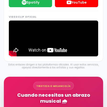
Spotify
YouTube
VIDEOCLIP OFICIAL
Estos enlaces dirigen a las plataformas oficiales. Al usar estos servicios,
apoyas directamente a los artistas y sus regalías.
TRISTEZA O MELANCOLÍA
Cuando necesitas un abrazo
musical 🌧️