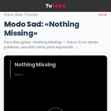
Tu
Letra
Para días Tristes:
👁️
538
Modo Sad:
«Nothing
Missing»
Para días grises: «Nothing Missing» — Davvi. Si no tienes
palabras, usa este verso para expresarlo →
Nothing Missing
Davvi