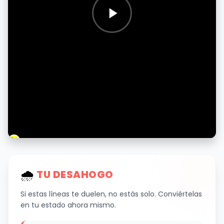
🌧
️ TU DESAHOGO
Si estas líneas te duelen, no estás solo. Conviértelas
en tu estado ahora mismo.