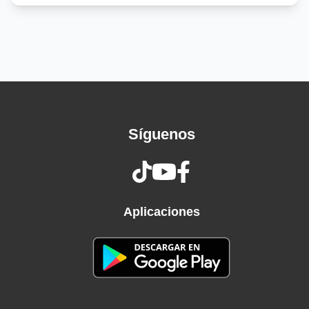
Death half a bed half a name half a fire
None of the flame no loud goodbye no
Final breath just quiet hands that wrote
Our death heat heat
The lamp still
Hung your books still
Lean but all I
Síguenos
Hear is what has been
The mirror
Fall your face still
Stays I wipe it
Clean it fades in
Aplicaciones
Haze half
A half a
Name half the fire of the flame no loud
Goodbye no final rap just quiet hands
That wrote our