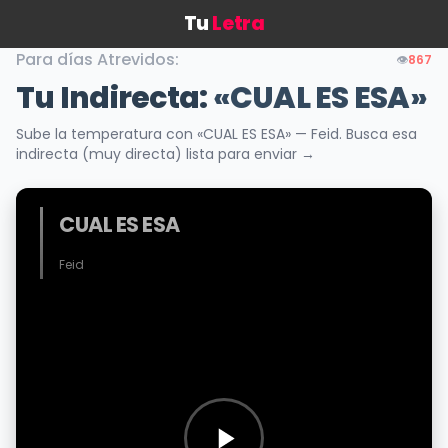
Tu
Letra
Para días Atrevidos:
👁️
867
Tu Indirecta:
«CUAL ES ESA»
Sube la temperatura con «CUAL ES ESA» — Feid. Busca esa
indirecta (muy directa) lista para enviar →
CUAL ES ESA
Feid