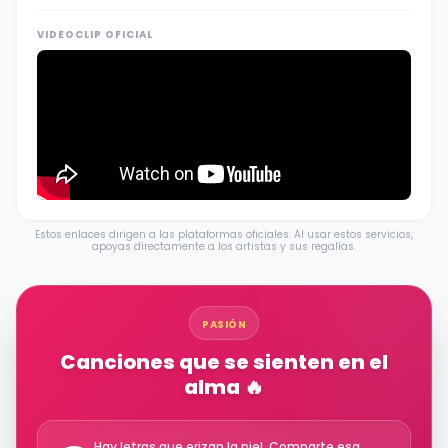
VIDEOCLIP OFICIAL
Estos enlaces dirigen a las plataformas oficiales. Al usar estos servicios,
apoyas directamente a los artistas y sus regalías.
PASIÓN
Canciones que se sienten en el
alma 🔥
Hay letras que erizan la piel. Comparte esa