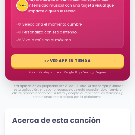
intensidad musical con una tarjeta visual que
impacte a quien la reciba.
💛 Selecciona el momento cumbre
•
💛 Personaliza con estilo intenso
•
💛 Vive la música al máximo
•
👉 VER APP EN TIENDA
Aplicación disponible en Google Play • Descarga Segura
Esta aplicación es propiedad oficial de Tu Letra. Al descargar y utilizar
esta aplicación, el usuario reconoce que está accediendo al servicio
oficial proporcionado por Tu Letra y acepta cumplir con los términos y
condiciones establecidos por la plataforma.
Acerca de esta canción