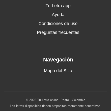
Todas son mera energía
Tu Letra app
Baila, no te despidas
Ayuda
Mamacita que rico sería
Condiciones de uso
Tú y yo hasta el otro día
Ahora si quieres volver porque viste que hoy
Preguntas frecuentes
estoy mejor que ayer me
Me quiere hacer daño y me quiere envolver
Ella llegó desde que vio desde que me
aumento el poder
Navegación
Ahora solo está llamando pa coger
Ahora si quieres volver porque viste que hoy
Mapa del Sitio
estoy mejor que ayer
Me quiere hacer daño, me quiere envolver
Ella llegó desde que vio desde que me
aumentó el poder
© 2025 Tu Letra online. Pasto - Colombia
Ahora solamente llama pa coger
Las letras disponibles tienen propósitos meramente educativos.
Otra noche, loba, gata bandida