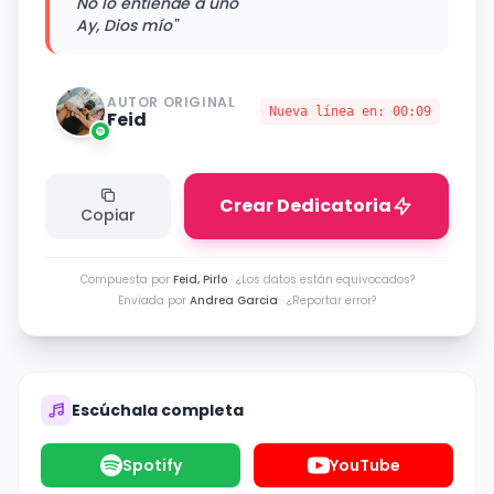
No lo entiende a uno
Ay, Dios mío"
AUTOR ORIGINAL
Nueva línea en:
00:09
Feid
Crear Dedicatoria
Copiar
Compuesta por
Feid, Pirlo
·
¿Los datos están equivocados?
Enviada por
Andrea Garcia
·
¿Reportar error?
Escúchala completa
Spotify
YouTube