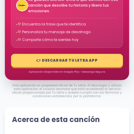
canción que describe tu historia y libera tus
emociones.
💛 Encuentra la frase que te identifica
•
💛 Personaliza tu mensaje de desahogo
•
💛 Comparte cómo te sientes hoy
•
👉 DESCARGAR TU LETRA APP
Aplicación disponible en Google Play • Descarga Segura
Esta aplicación es propiedad oficial de Tu Letra. Al descargar y utilizar
esta aplicación, el usuario reconoce que está accediendo al servicio
oficial proporcionado por Tu Letra y acepta cumplir con los términos y
condiciones establecidos por la plataforma.
Acerca de esta canción