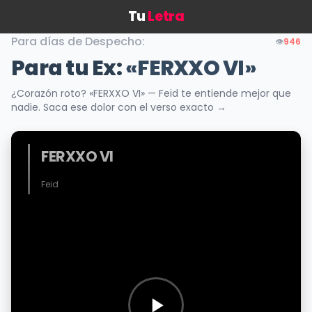
Tu
Letra
Para días de Despecho:
👁️
946
Para tu Ex:
«FERXXO VI»
¿Corazón roto? «FERXXO VI» — Feid te entiende mejor que
nadie. Saca ese dolor con el verso exacto →
FERXXO VI
Feid