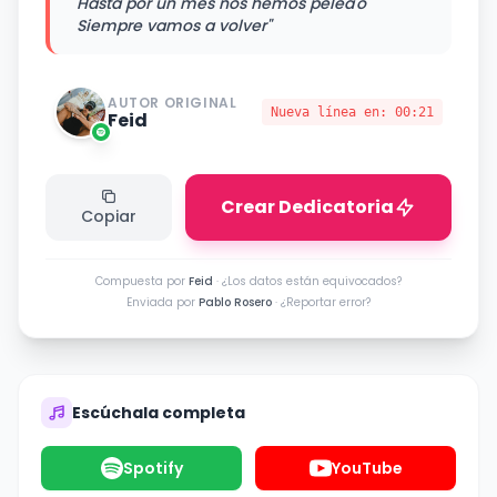
Hasta por un mes nos hemos pelea'o
Siempre vamos a volver"
AUTOR ORIGINAL
Nueva línea en:
00:21
Feid
Crear Dedicatoria
Copiar
Compuesta por
Feid
·
¿Los datos están equivocados?
Enviada por
Pablo Rosero
·
¿Reportar error?
Escúchala completa
Spotify
YouTube