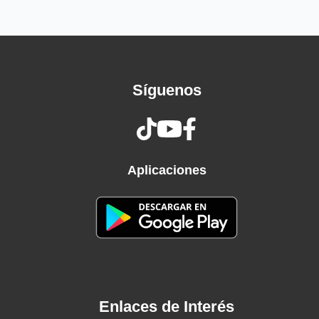
Ponte la pinta que compramo' en Nueva York
Que vamos pa' París, al Fashion Week en mi
avión
Mamacita, te merece' lo mejor
Quiero chuparte donde no te da el sol
Síguenos
Ese cuerpecito te lo dibujó Dios
¿Por qué te haces la difícil? Si yo te quiero a
vos
Yo no te he sido fiel y tú lo vales
Sé que soy un hijueputa, pero ven
Aplicaciones
Haría lo que fuera por ti
Enlaces de Interés