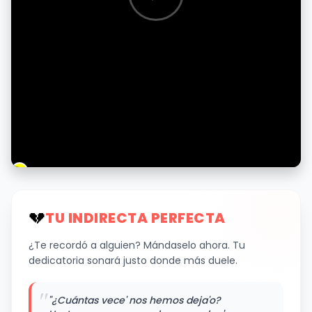
💔
TU INDIRECTA PERFECTA
¿Te recordó a alguien? Mándaselo ahora. Tu
dedicatoria sonará justo donde más duele.
"
"¿Cuántas vece' nos hemos deja'o?