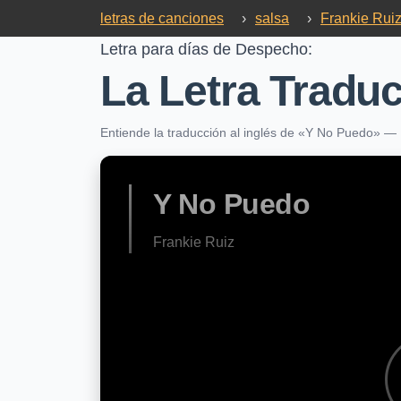
letras de canciones
›
salsa
›
Frankie Rui
Letra para días de Despecho:
La Letra Traduc
Entiende la traducción al inglés de «Y No Puedo» — 
Y No Puedo
Frankie Ruiz