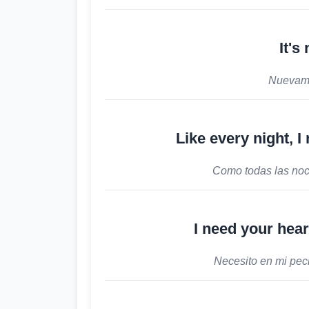
It's
Nuevame
Like every night, 
Como todas las noc
I need your hea
Necesito en mi pech