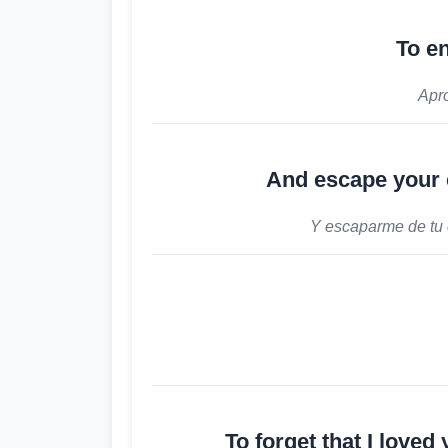
To e
Apro
And escape your c
Y escaparme de tu 
To forget that I loved