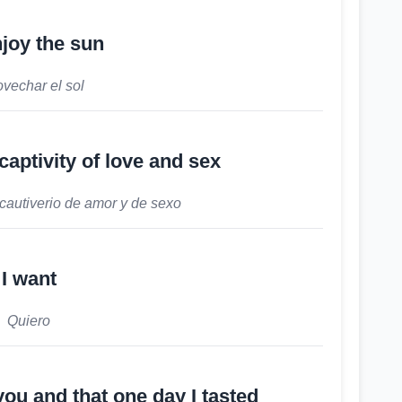
njoy the sun
vechar el sol
aptivity of love and sex
cautiverio de amor y de sexo
I want
Quiero
 you and that one day I tasted