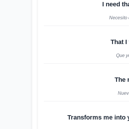
I need th
Necesito
That I
Que yo
The 
Nuev
Transforms me into yo