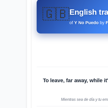
English tr
🇬🇧
of
Y No Puedo
by
F
To leave, far away, while i
Mientras sea de día y tu em