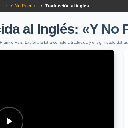
z
›
Y No Puedo
›
Traducción al inglés
ida al Inglés:
«Y No 
Frankie Ruiz. Explora la letra completa traducida y el significado det