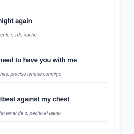
 night again
nte es de noche
I need to have you with me
hes, preciso tenerte conmigo
rtbeat against my chest
o tener de tu pecho el latido