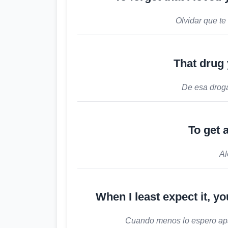
Olvidar que te
That drug 
De esa droga
To get 
Al
When I least expect it, y
Cuando menos lo espero ap