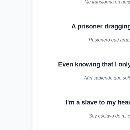
Me transforma en aman
A prisoner dragging
Prisionero que arra
Even knowing that I onl
Aún sabiendo que solo
I'm a slave to my hea
Soy esclavo de mi c