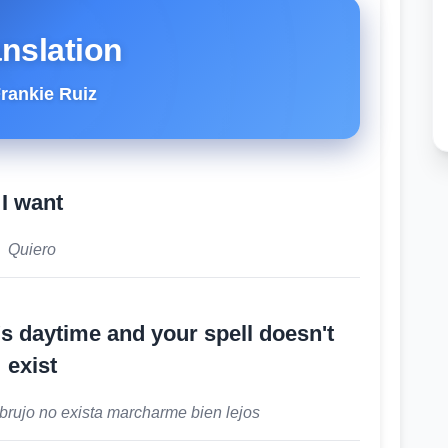
anslation
rankie Ruiz
I want
Quiero
t's daytime and your spell doesn't
exist
brujo no exista marcharme bien lejos