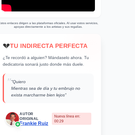
stos enlaces dirigen a las plataformas oficiales. Al usar estos servicios,
apoyas directamente a los artistas y sus regalías.
💔
TU INDIRECTA PERFECTA
¿Te recordó a alguien? Mándaselo ahora. Tu
dedicatoria sonará justo donde más duele.
"
"Quiero
Mientras sea de día y tu embrujo no
exista marcharme bien lejos"
AUTOR
Nueva línea en:
ORIGINAL
00:29
Frankie Ruiz