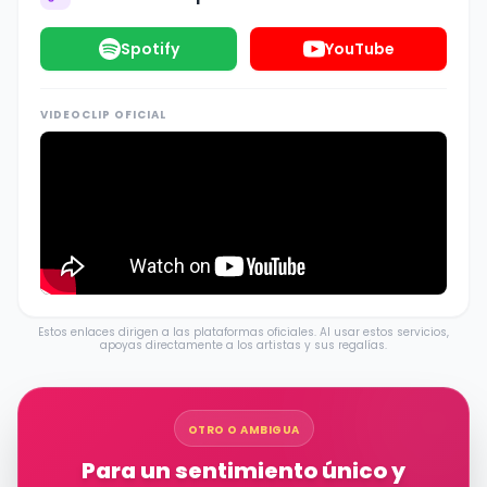
Spotify
YouTube
VIDEOCLIP OFICIAL
Estos enlaces dirigen a las plataformas oficiales. Al usar estos servicios,
apoyas directamente a los artistas y sus regalías.
OTRO O AMBIGUA
Para un sentimiento único y