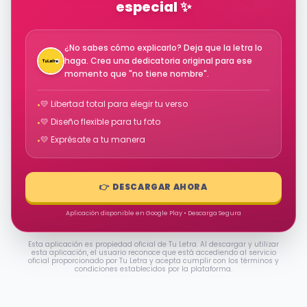
especial ✨
¿No sabes cómo explicarlo? Deja que la letra lo
haga. Crea una dedicatoria original para ese
momento que "no tiene nombre".
💛 Libertad total para elegir tu verso
•
💛 Diseño flexible para tu foto
•
💛 Exprésate a tu manera
•
👉 DESCARGAR AHORA
Aplicación disponible en Google Play • Descarga Segura
Esta aplicación es propiedad oficial de Tu Letra. Al descargar y utilizar
esta aplicación, el usuario reconoce que está accediendo al servicio
oficial proporcionado por Tu Letra y acepta cumplir con los términos y
condiciones establecidos por la plataforma.