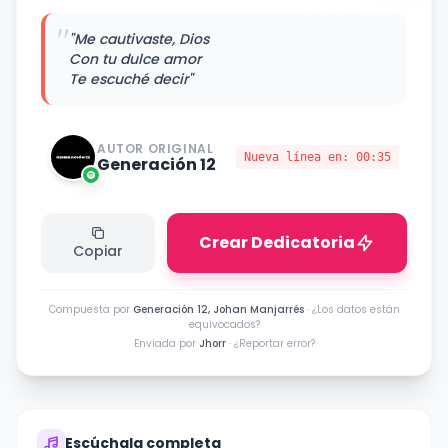
"
"Me cautivaste, Dios
Con tu dulce amor
Te escuché decir"
AUTOR ORIGINAL
Nueva línea en:
00:35
Generación 12
Crear Dedicatoria
Copiar
Compuesta por
Generación 12, Johan Manjarrés
·
¿Los datos están
equivocados?
Enviada por
Jhorr
·
¿Reportar error?
Escúchala completa