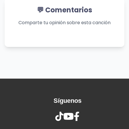
Más que el aire que respiro
💬 Comentarios
Yo a ti
Te necesito
Comparte tu opinión sobre esta canción
Solos tú y yo
En la intimidad
Como expresar
Toda mi gratitud
Vengo a ti
Sin nada que esconder
Mi corazón
Arde por ti
Cristo, te amo
¡Cuánto te amo!
Síguenos
Más que el aire que respiro
Yo a ti
Te necesito
Cristo, te amo