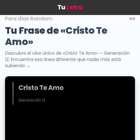
Tu
Letra
Para días Random:
👁️
0
Tu Frase de
«Cristo Te
Amo»
Descubre el vibe único de «Cristo Te Amo» — Generación
12. Encuentra esa línea diferente que nadie más está
subiendo →
Cristo Te Amo
Generación 12