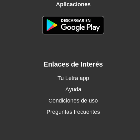
¡Cuánto te amo!
Aplicaciones
Más que el aire que respiro
Yo a ti
Te necesito
Amado de mi alma, creíste en mí
Mi Padre Eterno, confío en ti
Amado de mi alma, creíste en mí
Mi Padre Eterno, confío en ti
Enlaces de Interés
Amado de mi alma, creíste en mí
Mi Padre Eterno, confío en ti
Tu Letra app
Amado de mi alma, creíste en mí
Ayuda
Mi Padre Eterno, confío en ti
Condiciones de uso
Cristo, te amo
¡Cuánto te amo!
Preguntas frecuentes
Más que el aire que respiro
Yo a ti
Te necesito