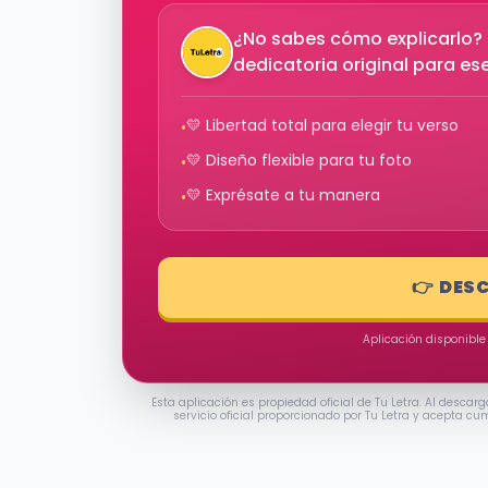
¿No sabes cómo explicarlo? D
dedicatoria original para e
💛 Libertad total para elegir tu verso
•
💛 Diseño flexible para tu foto
•
💛 Exprésate a tu manera
•
👉 DES
Aplicación disponible
Esta aplicación es propiedad oficial de Tu Letra. Al descarg
servicio oficial proporcionado por Tu Letra y acepta cu