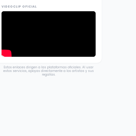
VIDEOCLIP OFICIAL
Estos enlaces dirigen a las plataformas oficiales. Al usar
estos servicios, apoyas directamente a los artistas y sus
regalías.