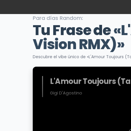
Para días Random:
Tu Frase de
«L
Vision RMX)»
Descubre el vibe único de «L'Amour Toujours (T
L'Amour Toujours (Ta
Gigi D'Agostino