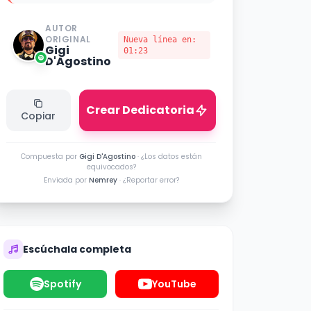
AUTOR
ORIGINAL
Nueva línea en:
Gigi
01:23
D'Agostino
Crear Dedicatoria
Copiar
Compuesta por
Gigi D'Agostino
·
¿Los datos están
equivocados?
Enviada por
Nemrey
·
¿Reportar error?
Escúchala completa
Spotify
YouTube