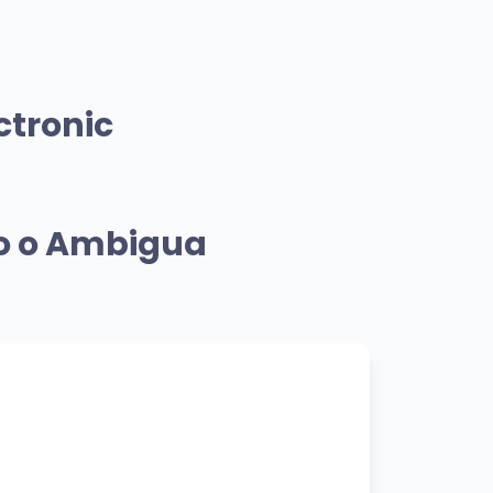
miento
Mismo Sentimiento
Daddy Yankee: Bzrp
ctronic
Music Sessions, Vol. 0/66
Bizarrap
👁️ 3,837 vistas
ro o Ambigua
miento
💝 Mismo Sentimiento
Bella
Wolfine
👁️ 410 vistas