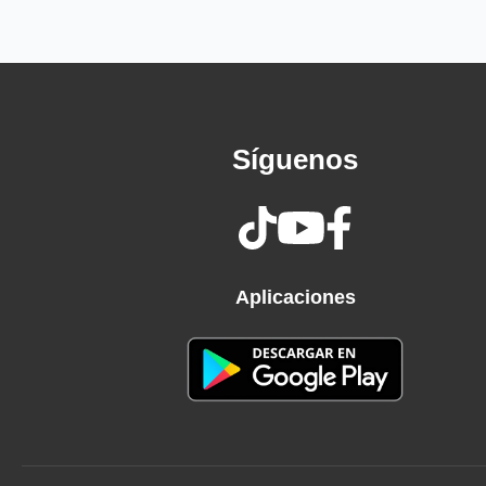
I live to love you some day
You'll be my baby
And we'll fly away
And I'll fly with you
I'll fly with you
Síguenos
I'll fly with you
You, I'll fly with you
I'll fly with you
I'll fly with you
Every day and every night
Aplicaciones
I always dream that
You are by my side
Oh, baby, every day and every night
Well, I said everything's
Gonna be alright
And I'll fly with you
I'll fly with you