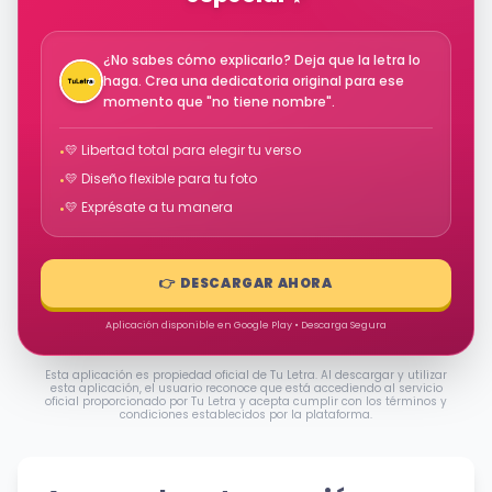
¿No sabes cómo explicarlo? Deja que la letra lo
haga. Crea una dedicatoria original para ese
momento que "no tiene nombre".
💛 Libertad total para elegir tu verso
•
💛 Diseño flexible para tu foto
•
💛 Exprésate a tu manera
•
👉 DESCARGAR AHORA
Aplicación disponible en Google Play • Descarga Segura
Esta aplicación es propiedad oficial de Tu Letra. Al descargar y utilizar
esta aplicación, el usuario reconoce que está accediendo al servicio
oficial proporcionado por Tu Letra y acepta cumplir con los términos y
condiciones establecidos por la plataforma.