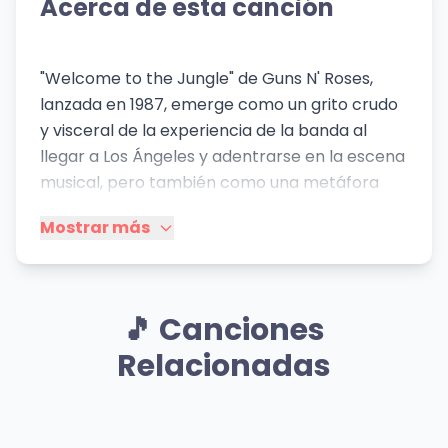
Acerca de esta canción
"Welcome to the Jungle" de Guns N' Roses,
lanzada en 1987, emerge como un grito crudo
y visceral de la experiencia de la banda al
llegar a Los Ángeles y adentrarse en la escena
musical, pero también como una metáfora
universal de la dureza y las trampas de un
Mostrar más
entorno competitivo y seductor,
especialmente la industria del
entretenimiento. Psicológicamente, la canción
destila una mezcla de desafío, anarquía y una
🎵 Canciones
cruda advertencia. El "jungle" no es solo un
Relacionadas
lugar físico, sino un estado mental donde la
supervivencia depende de la astucia, la
agresividad y la desinhibición. Revela el estilo
Mismo Artista
Mismo Artista
Chinese
Bad Obsession
de Axl Rose como un narrador visceral, crudo y
Mismo Artista
Mismo Artista