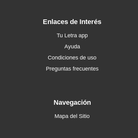
Watch it bring you to your knees, knees
Ooh-ah, I'm gonna watch you bleed
Enlaces de Interés
And when you're high, you never
Ever want to come down
Tu Letra app
So down, so down, so down, yeah
Ayuda
Aw
Condiciones de uso
You know where you are?
Preguntas frecuentes
You're in the jungle, baby
You're gonna die
In the jungle, welcome to the jungle
Watch it bring you to your knees, knees
Navegación
In the jungle, welcome to the jungle
Feel my, my, my, my serpentine
Mapa del Sitio
In the jungle, welcome to the jungle
Watch it bring you to your knees, knees