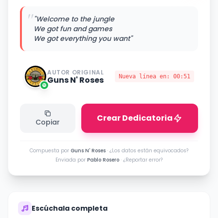
"
"Welcome to the jungle
We got fun and games
We got everything you want"
AUTOR ORIGINAL
Nueva línea en:
00:51
Guns N' Roses
Crear Dedicatoria
Copiar
Compuesta por
Guns N' Roses
·
¿Los datos están equivocados?
Enviada por
Pablo Rosero
·
¿Reportar error?
Escúchala completa