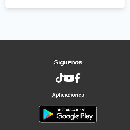
You're a very sexy girl
Who's very hard to please
You can taste the bright lights
But you won't get them for free
In the jungle, welcome to the jungle
Feel my, my, my, my serpentine
I, I wanna hear you scream
Síguenos
Welcome to the jungle
It's worse here everyday
You learn to live like an animal
In the jungle where we play
You got a hunger for what you see
Aplicaciones
You'll take it eventually
You can have anything you want
But you better not take it from me
In the jungle, welcome to the jungle