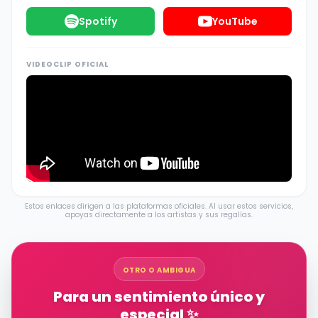
Spotify
YouTube
VIDEOCLIP OFICIAL
Estos enlaces dirigen a las plataformas oficiales. Al usar estos servicios,
apoyas directamente a los artistas y sus regalías.
OTRO O AMBIGUA
Para un sentimiento único y
especial ✨