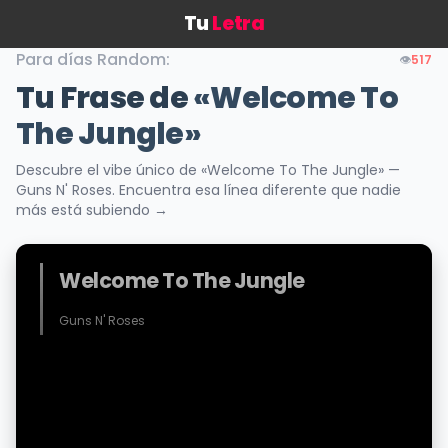
Tu
Letra
Para días Random:
👁️
517
Tu Frase de
«Welcome To
The Jungle»
Descubre el vibe único de «Welcome To The Jungle» —
Guns N' Roses. Encuentra esa línea diferente que nadie
más está subiendo →
Welcome To The Jungle
Guns N' Roses