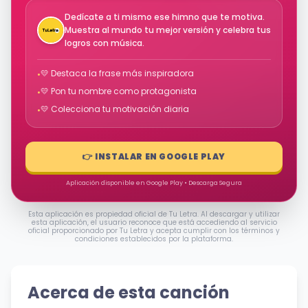
Dedícate a ti mismo ese himno que te motiva.
Muestra al mundo tu mejor versión y celebra tus
logros con música.
💛 Destaca la frase más inspiradora
•
💛 Pon tu nombre como protagonista
•
💛 Colecciona tu motivación diaria
•
👉 INSTALAR EN GOOGLE PLAY
Aplicación disponible en Google Play • Descarga Segura
Esta aplicación es propiedad oficial de Tu Letra. Al descargar y utilizar
esta aplicación, el usuario reconoce que está accediendo al servicio
oficial proporcionado por Tu Letra y acepta cumplir con los términos y
condiciones establecidos por la plataforma.
Acerca de esta canción