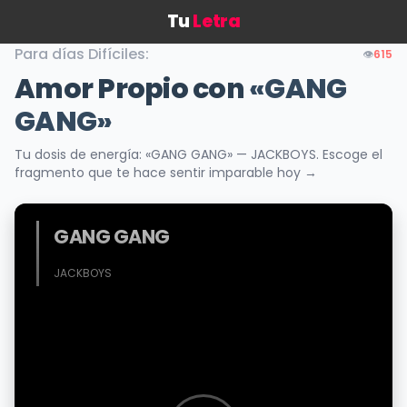
Tu
Letra
Para días Difíciles:
👁️
615
Amor Propio con
«GANG
GANG»
Tu dosis de energía: «GANG GANG» — JACKBOYS. Escoge el
fragmento que te hace sentir imparable hoy →
GANG GANG
JACKBOYS