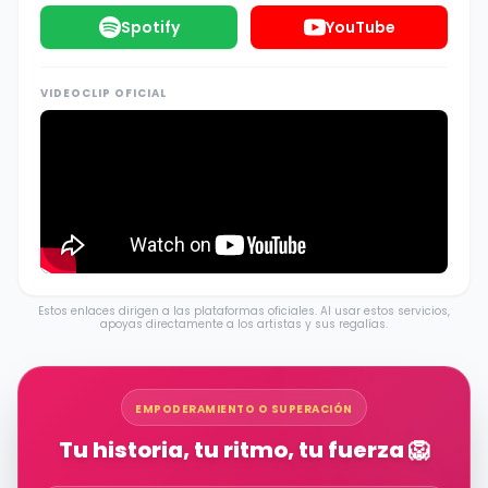
Spotify
YouTube
VIDEOCLIP OFICIAL
Estos enlaces dirigen a las plataformas oficiales. Al usar estos servicios,
apoyas directamente a los artistas y sus regalías.
EMPODERAMIENTO O SUPERACIÓN
Tu historia, tu ritmo, tu fuerza 🦁