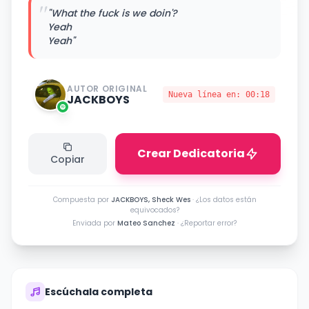
"
"What the fuck is we doin'?
Yeah
Yeah"
AUTOR ORIGINAL
Nueva línea en:
00:18
JACKBOYS
Crear Dedicatoria
Copiar
Compuesta por
JACKBOYS, Sheck Wes
·
¿Los datos están
equivocados?
Enviada por
Mateo Sanchez
·
¿Reportar error?
Escúchala completa