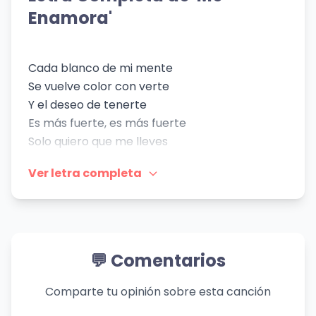
👁️ 629 vistas
Enamora'
Cada blanco de mi mente
Se vuelve color con verte
Y el deseo de tenerte
Es más fuerte, es más fuerte
Solo quiero que me lleves
De tu mano por la senda
Ver letra completa
Y atravesar el bosque
Que divide nuestras vidas
Hay tantas cosas que me gustan hoy de ti
Me enamora que me hables con tu boca
Me enamora que me eleves hasta el cielo
💬 Comentarios
Me enamora que de mí sea tu alma soñadora
Esperanza de mis ojos
Comparte tu opinión sobre esta canción
Sin ti, mi vida no tiene sentido