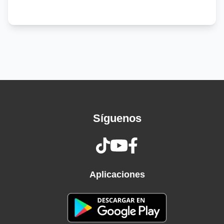
Sin ti, mi vida es como un remolino
De cenizas que se van, oh
Volando con el viento
Yo no sé si te merezco
Solo sé que aún deseo
Que le des luz a mi vida
En los días venideros
Léeme muy bien los labios
Te lo digo bien despacio
Síguenos
Por el resto de mis días
Quiero ser tu compañía
Hay tantas cosas que me gustan hoy de ti
Me enamora que me hables con tu boca
Me enamora que me eleves hasta el cielo
Aplicaciones
Me enamora que de mí sea tu alma soñadora
Esperanza de mis ojos
Sin ti, mi vida no tiene sentido