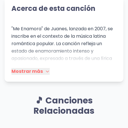
Acerca de esta canción
"Me Enamora" de Juanes, lanzada en 2007, se
inscribe en el contexto de la música latina
romántica popular. La canción refleja un
estado de enamoramiento intenso y
apasionado, expresado a través de una lírica
sencilla pero efectiva que apela a la
Mostrar más
universalidad del sentimiento amoroso. El
contexto social es uno de optimismo
romántico, idealizando la relación amorosa
como algo que le da sentido a la vida. La
🎵 Canciones
canción evoca imágenes de naturaleza
Relacionadas
("senda", "bosque") para simbolizar el camino
compartido con la persona amada.
Musicalmente, la balada conserva la