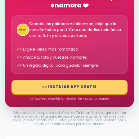
enamora ❤️
Cuando las palabras no alcanzan, deja que la
canción hable por ti. Crea una dedicatoria única
con tu foto y el verso perfecto.
💛 Elige el verso más romántico
•
💛 Añade tu foto y vuestros nombres
•
💛 Un regalo digital para guardar siempre
•
👉 INSTALAR APP GRATIS
Aplicación disponible en Google Play • Descarga Segura
Esta aplicación es propiedad oficial de Tu Letra. Al descargar y utilizar
esta aplicación, el usuario reconoce que está accediendo al servicio
oficial proporcionado por Tu Letra y acepta cumplir con los términos y
condiciones establecidos por la plataforma.