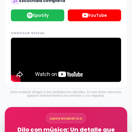
Escúchala completa
Spotify
YouTube
VIDEOCLIP OFICIAL
Estos enlaces dirigen a las plataformas oficiales. Al usar estos servicios,
apoyas directamente a los artistas y sus regalías.
AMOR ROMÁNTICO
Dilo con música: Un detalle que