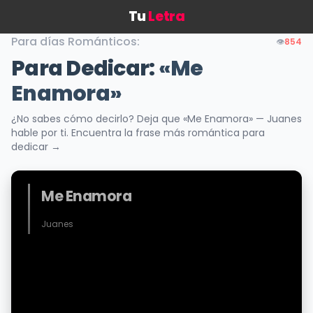
Tu
Letra
Para días Románticos:
👁️
854
Para Dedicar:
«Me
Enamora»
¿No sabes cómo decirlo? Deja que «Me Enamora» — Juanes
hable por ti. Encuentra la frase más romántica para
dedicar →
Me Enamora
Juanes