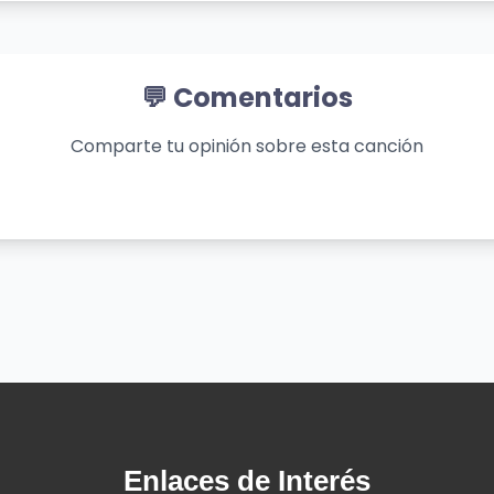
 piqué
💬 Comentarios
Comparte tu opinión sobre esta canción
s
nenas
 ellas
va y nazca (nazca)
a esta noche contigo
Enlaces de Interés
 (uh)