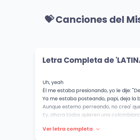
🎸 Mismo Género
EoO
Si 
💝 Canciones del M
Ahí
Bad Bunny
👁️ 1,816 vistas
Feid
👁️ 57
💝 Mismo Sentimiento
Kingslayer (feat.
SAN
BABYMETAL)
Farr
Letra Completa de 'LATI
👁️ 73
Bring Me The Horizon
👁️ 737 vistas
Uh, yeah
Él me estaba presionando, yo le dije: "De
Ya me estaba posteando, papi, deja la b
Aunque estemo perreando, no crea' que
Ey, ahora todos quieren una colombian
Una puertorriqueña, una venezolana
Ver letra completa
Una domi que lo mueva rico, mmm
Y que lo prenda desde la mañana