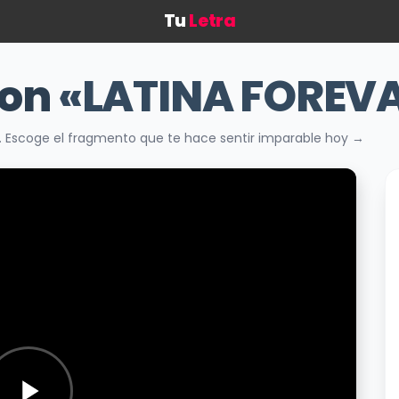
Tu
Letra
con
«LATINA FOREV
. Escoge el fragmento que te hace sentir imparable hoy →