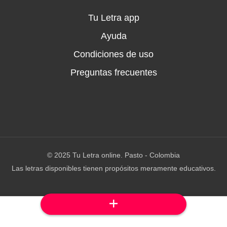
Tu Letra app
lla
Ayuda
Condiciones de uso
Preguntas frecuentes
 piqué
s
nenas
© 2025 Tu Letra online. Pasto - Colombia
Las letras disponibles tienen propósitos meramente educativos.
va y nazca
a y nazca (eh, oh)
as complazca