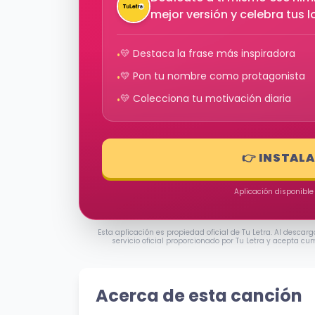
mejor versión y celebra tus 
💛 Destaca la frase más inspiradora
•
💛 Pon tu nombre como protagonista
•
💛 Colecciona tu motivación diaria
•
👉 INSTAL
Aplicación disponible
Esta aplicación es propiedad oficial de Tu Letra. Al descarg
servicio oficial proporcionado por Tu Letra y acepta cu
Acerca de esta canción