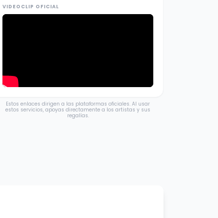
VIDEOCLIP OFICIAL
Estos enlaces dirigen a las plataformas oficiales. Al usar
estos servicios, apoyas directamente a los artistas y sus
regalías.