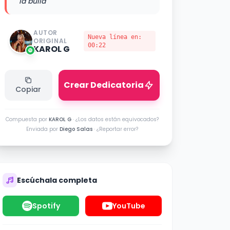
la bulla"
AUTOR
Nueva línea en:
ORIGINAL
00:22
KAROL G
Crear Dedicatoria
Copiar
Compuesta por
KAROL G
·
¿Los datos están equivocados?
Enviada por
Diego Salas
·
¿Reportar error?
Escúchala completa
Spotify
YouTube