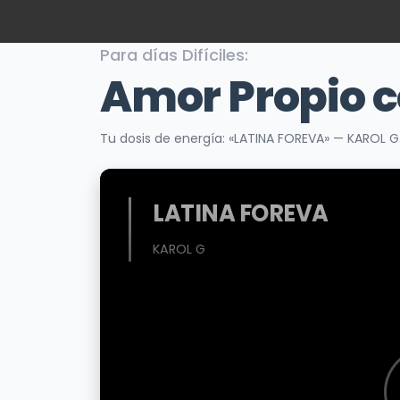
Para días Difíciles:
Amor Propio 
Tu dosis de energía: «LATINA FOREVA» — KAROL G
LATINA FOREVA
KAROL G