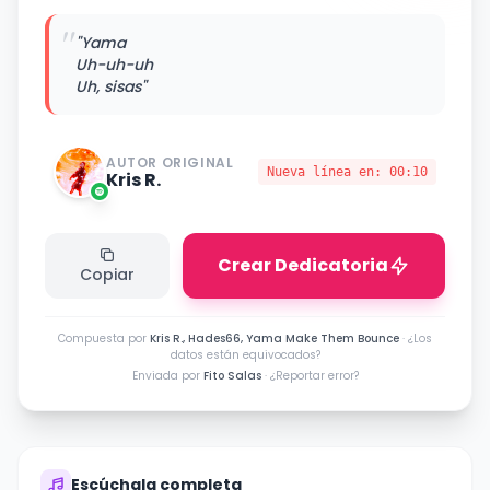
"
"Yama
Uh-uh-uh
Uh, sisas"
AUTOR ORIGINAL
Nueva línea en:
00:10
Kris R.
Crear Dedicatoria
Copiar
Compuesta por
Kris R., Hades66, Yama Make Them Bounce
·
¿Los
datos están equivocados?
Enviada por
Fito Salas
·
¿Reportar error?
Escúchala completa