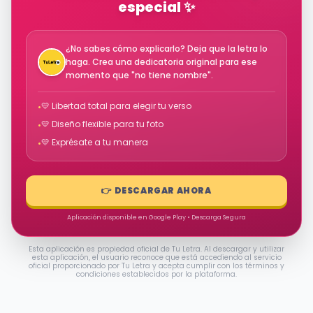
especial ✨
¿No sabes cómo explicarlo? Deja que la letra lo
haga. Crea una dedicatoria original para ese
momento que "no tiene nombre".
💛 Libertad total para elegir tu verso
•
💛 Diseño flexible para tu foto
•
💛 Exprésate a tu manera
•
👉 DESCARGAR AHORA
Aplicación disponible en Google Play • Descarga Segura
Esta aplicación es propiedad oficial de Tu Letra. Al descargar y utilizar
esta aplicación, el usuario reconoce que está accediendo al servicio
oficial proporcionado por Tu Letra y acepta cumplir con los términos y
condiciones establecidos por la plataforma.