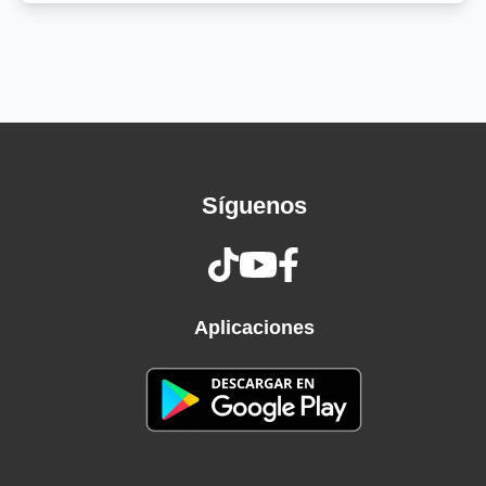
morir
Prendo en la noche fría, mami, porque todavía
Me acuerdo de como te ponía en cuatro, te
comía
Tus amigas diciendo que no te merecía
Pero a la final eras tú quien no me merecía
Mera, oye
Síguenos
Ante' de volver contigo voy pa'l manicomio
(Eh)
Maldigo el día en que tú y yo nos convertimo'
en novio'
Yo nunca vo'a llegar a amarte, yo a ti te odio
Aplicaciones
Parecíamo' serie de Netflix con tanto episodio
Baby, ojalá (Ojalá) y te muera' y que nunca
resucite'
Que te pique' los buitre'
Yo jamás te vo'a ayudar aunque me necesite'