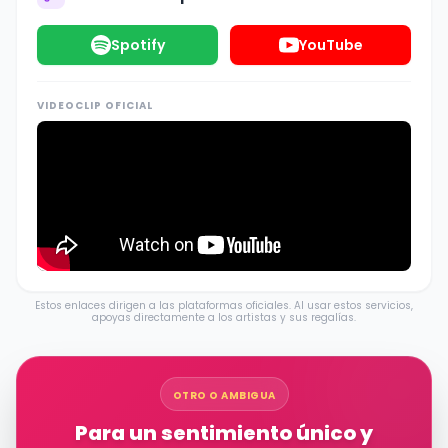
Spotify
YouTube
VIDEOCLIP OFICIAL
Estos enlaces dirigen a las plataformas oficiales. Al usar estos servicios,
apoyas directamente a los artistas y sus regalías.
OTRO O AMBIGUA
Para un sentimiento único y