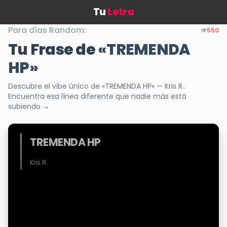
Tu
Letra
Para días Random:
👁️
550
Tu Frase de
«TREMENDA
HP»
Descubre el vibe único de «TREMENDA HP» — Kris R..
Encuentra esa línea diferente que nadie más está
subiendo →
TREMENDA HP
Kris R.