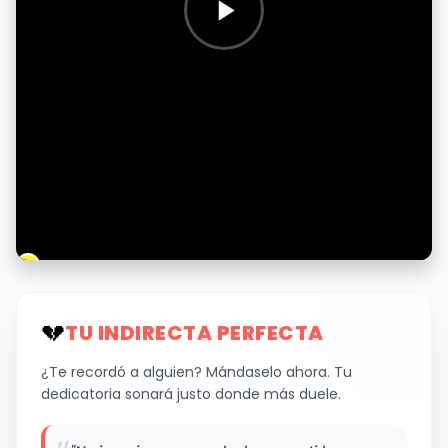
💔
TU INDIRECTA PERFECTA
¿Te recordó a alguien? Mándaselo ahora. Tu
dedicatoria sonará justo donde más duele.