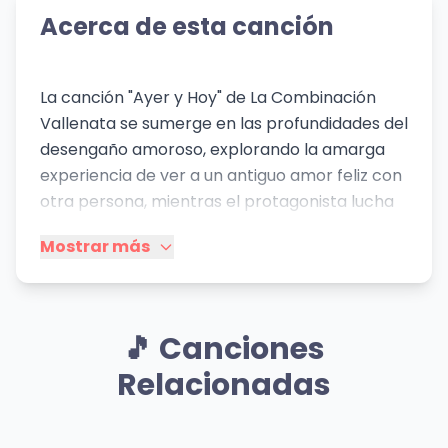
Acerca de esta canción
La canción "Ayer y Hoy" de La Combinación
Vallenata se sumerge en las profundidades del
desengaño amoroso, explorando la amarga
experiencia de ver a un antiguo amor feliz con
otra persona, mientras el protagonista lucha
contra el dolor y la nostalgia. El vallenato,
Mostrar más
como género musical, a menudo se nutre de
estas emociones crudas y universales,
sirviendo como un vehículo para que el
público se identifique con la melancolía y el
🎵 Canciones
sufrimiento del desamor. La letra refleja una
Relacionadas
introspección dolorosa sobre los errores
propios ("fue mi culpa, por permitir que entras
a mi vida") y la frustración de no poder
Mismo Sentimiento
Mismo Sentimiento