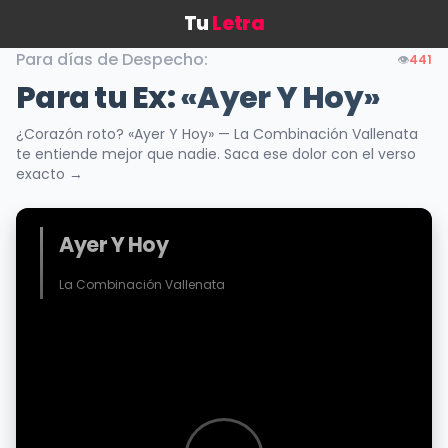
Tu
Letra
Para días de Despecho:
👁️
441
Para tu Ex:
«Ayer Y Hoy»
¿Corazón roto? «Ayer Y Hoy» — La Combinación Vallenata
te entiende mejor que nadie. Saca ese dolor con el verso
exacto →
Ayer Y Hoy
La Combinación Vallenata