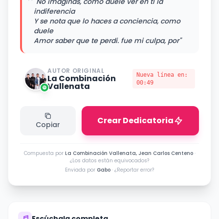
"
"No imaginas, como duele ver en ti la
indiferencia
Y se nota que lo haces a conciencia, como
duele
Amor saber que te perdi. fue mi culpa, por"
AUTOR ORIGINAL
Nueva línea en:
La Combinación
00:49
Vallenata
Crear Dedicatoria
Copiar
Compuesta por
La Combinación Vallenata, Jean Carlos Centeno
·
¿Los datos están equivocados?
Enviada por
Gabo
·
¿Reportar error?
Escúchala completa