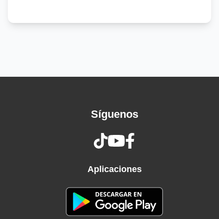
Lastima, que tu resentimiento este tan vivo tan
Vivo tan vivo, lastima, que yo no pueda ser feliz
Contigo, no no no yo no te olvido
Aunque ya no me quieras me quedan
recuerdos, de nuestro amor
Se que vas a extrañarme yo lo estoy
Haciendo ayer y hoy, tu tan libre en tu mundo,
yo
En el mio preso hay que dolor
Síguenos
Cuando sueñes, no despiertes para
Encontrarme contigo, mis recuerdos lucharan
Contra tu olvido y estare por un instante junto
a
Aplicaciones
Ti. por que ahora, por que ahora, que te
Encuentro nuevamente yo he notado, que tus
Sentimientos ya por mi cambiaron, por que el