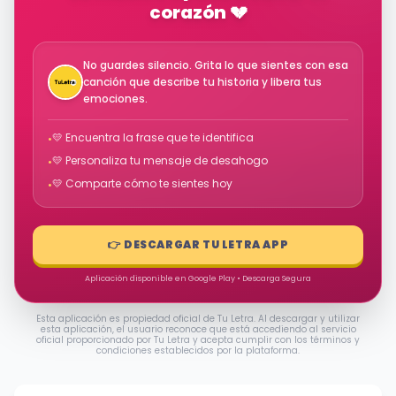
corazón 💔
No guardes silencio. Grita lo que sientes con esa
canción que describe tu historia y libera tus
emociones.
💛 Encuentra la frase que te identifica
•
💛 Personaliza tu mensaje de desahogo
•
💛 Comparte cómo te sientes hoy
•
👉 DESCARGAR TU LETRA APP
Aplicación disponible en Google Play • Descarga Segura
Esta aplicación es propiedad oficial de Tu Letra. Al descargar y utilizar
esta aplicación, el usuario reconoce que está accediendo al servicio
oficial proporcionado por Tu Letra y acepta cumplir con los términos y
condiciones establecidos por la plataforma.