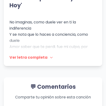
Hoy'
No imaginas, como duele ver en ti la
indiferencia
Y se nota que lo haces a conciencia, como
duele
Amor saber que te perdi. fue mi culpa, por
Permitir que entras a mi vida, mi vida
Ver letra completa
Pretendiendo que curaras las heridas,
ocasionadas
Por espinas de mi jardÍn. y ahora
Y ahora, que te encuentro nuevamente yo he
notado
💬 Comentarios
Que tus sentimientos ya por mi cambiaron
Por que el que te esta abrazando te hace tan
Comparte tu opinión sobre esta canción
feliz