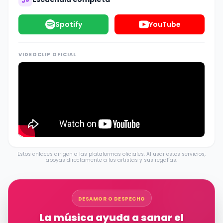
Spotify
YouTube
VIDEOCLIP OFICIAL
Estos enlaces dirigen a las plataformas oficiales. Al usar estos servicios,
apoyas directamente a los artistas y sus regalías.
DESAMOR O DESPECHO
La música ayuda a sanar el