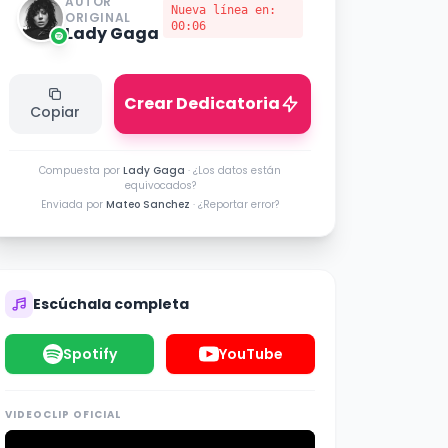
AUTOR
Nueva línea en:
ORIGINAL
00:06
Lady Gaga
Crear Dedicatoria
Copiar
Compuesta por
Lady Gaga
·
¿Los datos están
equivocados?
Enviada por
Mateo Sanchez
·
¿Reportar error?
Escúchala completa
Spotify
YouTube
VIDEOCLIP OFICIAL