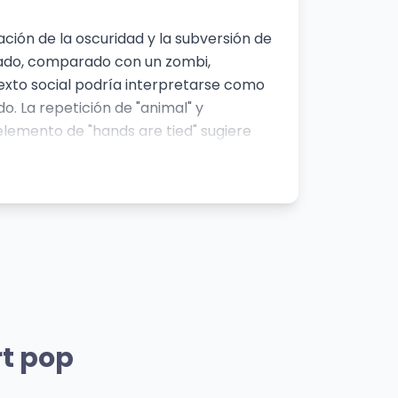
ación de la oscuridad y la subversión de
tado, comparado con un zombi,
exto social podría interpretarse como
o. La repetición de "animal" y
 elemento de "hands are tied" sugiere
ad de la relación. La imagen de un "gato"
más oscura y sensual del estilo de Lady
del marco de la energía pop
rtista
Mismo Artista
Bad Romance
rt pop
Lady Gaga
👁️ 932 vistas