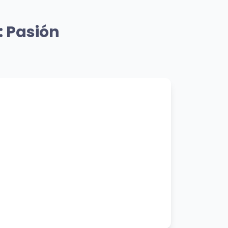
Género
🎸 Mismo Género
Vanish Into You
: Pasión
Lady Gaga
👁️ 769 vistas
miento
💝 Mismo Sentimiento
Jeans
Justin Quiles
👁️ 844 vistas