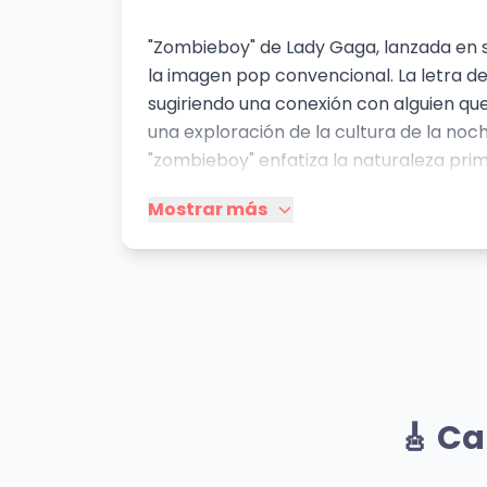
"Zombieboy" de Lady Gaga, lanzada en su
la imagen pop convencional. La letra 
sugiriendo una conexión con alguien qu
una exploración de la cultura de la noch
"zombieboy" enfatiza la naturaleza prima
una falta de control y una incapacidad p
Mostrar más
perseguido por un "león" refuerza esta 
Gaga, anticipando la exploración poste
característico de sus inicios.
Mismo Artista
Alejandro
Gar
🎸 Ca
Lady Gaga
Lady
👁️ 1,167 vistas
👁️ 1,1