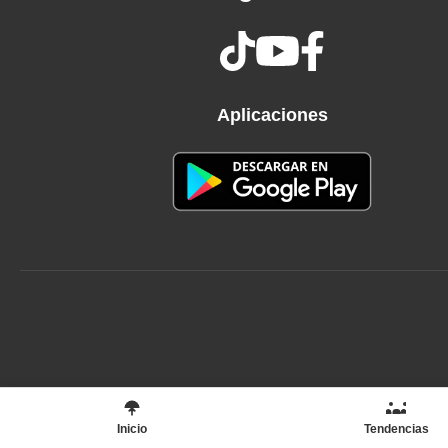
We're about to be up all night
Wakin' up a zombie
So put your paws all over me
You zombieboy
Aplicaciones
Think you're really sly
Like a lion
On the hunt for
This kitten over here
(This kitten over here)
Bar is gettin' dry
And you starin'
At the sunrise
Like you're thirsty over there
Bet you're thirsty over there
Cuz you're an animal
An animal
Inicio
And you're closing in on me
Tendencias