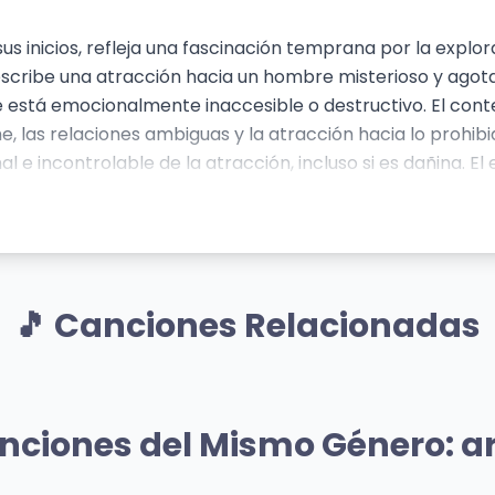
s inicios, refleja una fascinación temprana por la explor
describe una atracción hacia un hombre misterioso y ago
e está emocionalmente inaccesible o destructivo. El cont
e, las relaciones ambiguas y la atracción hacia lo prohibid
l e incontrolable de la atracción, incluso si es dañina. El
ara resistir la atracción, a pesar de reconocer la toxicid
dinámica de poder desigual. La canción revela una faceta 
rior de temas complejos en su carrera, pero aún dentro 
🎵 Canciones Relacionadas
Mismo Artista
Mismo A
den Of Eden
Killah (feat.
nciones del Mismo Género: a
Gesaffelstein)
 Gaga
03 vistas
Lady Gaga