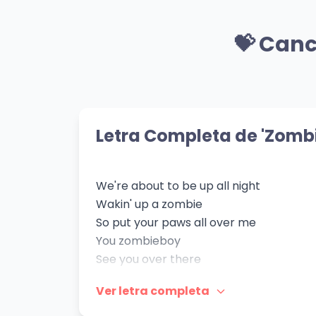
🎸 Mismo Género
Good Morning
Per
💝 Canc
Lady Gaga
Lady
👁️ 940 vistas
👁️ 65
💝 Mismo Sentimiento
Va Va Voom
PER
Nicki Minaj
Bad 
Letra Completa de 'Zomb
👁️ 494 vistas
👁️ 1,
We're about to be up all night
Wakin' up a zombie
So put your paws all over me
You zombieboy
See you over there
In the back of this party
Ver letra completa
And your girlfriend isn't here
(Yeah, your girlfriend isn't here)