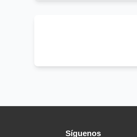
Boy inside a cage
Lookin' angry and tired
Like you've been up for days
Cuz you're an animal
An animal
And you're closing in on me
Yeah, you're an animal
An animal
And it just can't be this way
Oh, I can't see straight
And my hands are tied
I could be your type
From your zombie bite
No, I can't see straight
But the feeling's right
I could be your type
Síguenos
From your zombie bite