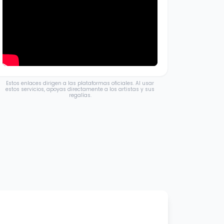
Estos enlaces dirigen a las plataformas oficiales. Al usar
estos servicios, apoyas directamente a los artistas y sus
regalías.