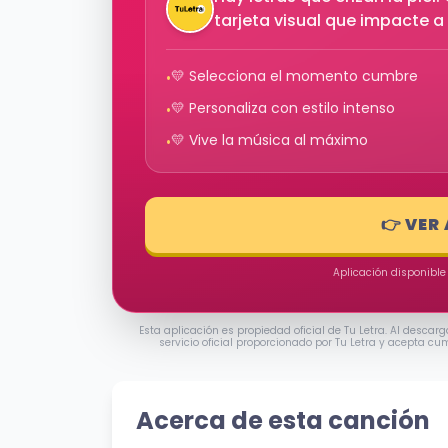
tarjeta visual que impacte a 
💛 Selecciona el momento cumbre
•
💛 Personaliza con estilo intenso
•
💛 Vive la música al máximo
•
👉 VER
Aplicación disponible
Esta aplicación es propiedad oficial de Tu Letra. Al descarg
servicio oficial proporcionado por Tu Letra y acepta cu
Acerca de esta canción