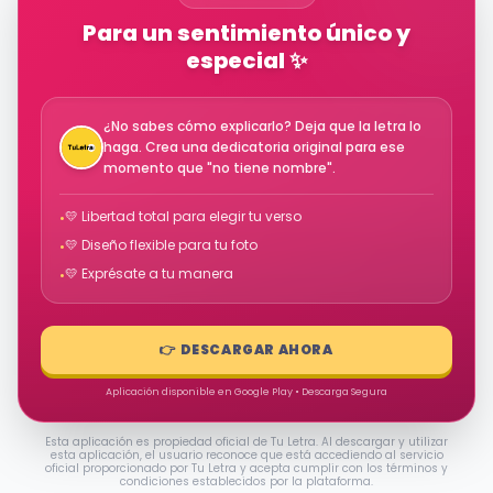
Para un sentimiento único y
especial ✨
¿No sabes cómo explicarlo? Deja que la letra lo
haga. Crea una dedicatoria original para ese
momento que "no tiene nombre".
💛 Libertad total para elegir tu verso
•
💛 Diseño flexible para tu foto
•
💛 Exprésate a tu manera
•
👉 DESCARGAR AHORA
Aplicación disponible en Google Play • Descarga Segura
Esta aplicación es propiedad oficial de Tu Letra. Al descargar y utilizar
esta aplicación, el usuario reconoce que está accediendo al servicio
oficial proporcionado por Tu Letra y acepta cumplir con los términos y
condiciones establecidos por la plataforma.