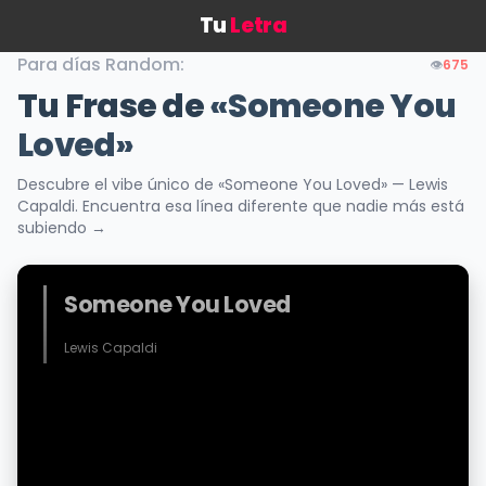
Tu
Letra
Para días Random:
👁️
675
Tu Frase de
«Someone You
Loved»
Descubre el vibe único de «Someone You Loved» — Lewis
Capaldi. Encuentra esa línea diferente que nadie más está
subiendo →
Someone You Loved
Lewis Capaldi