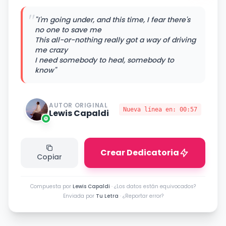
"
"I'm going under, and this time, I fear there's
no one to save me
This all-or-nothing really got a way of driving
me crazy
I need somebody to heal, somebody to
know"
AUTOR ORIGINAL
Nueva línea en:
00:57
Lewis Capaldi
Crear Dedicatoria
Copiar
Compuesta por
Lewis Capaldi
·
¿Los datos están equivocados?
Enviada por
Tu Letra
·
¿Reportar error?