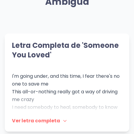
Ambigua
💝 Mismo Sentimiento
💝 Mismo Sentimiento
Levels - Radio
De Rodillas Te
💝 Mismo Sentimiento
💝 Mismo Sentimiento
Chinese New
Sempre
Edit
Pido
Year
Sonhando
Avicii
Los Alegres de la Sierra
Letra Completa de 'Someone
SALES
Kid Abstrakt
👁️ 128 vistas
You Loved'
I'm going under, and this time, I fear there's no
one to save me
This all-or-nothing really got a way of driving
me crazy
I need somebody to heal, somebody to know
Somebody to have, somebody to hold
Ver letra completa
It's easy to say, but it's never the same
I guess I kinda liked the way you numbed all