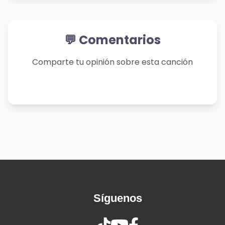
the pain
Now the day bleeds into nightfall
And you're not here to get me through it all
💬 Comentarios
I let my guard down, and then you pulled the
rug
Comparte tu opinión sobre esta canción
I was getting kinda used to being someone you
loved
I'm going under, and this time, I fear there's no
one to turn to
This all-or-nothing way of loving got me
sleeping without you
Now I need somebody to know, somebody to
Síguenos
heal
Somebody to have, just to know how it feels