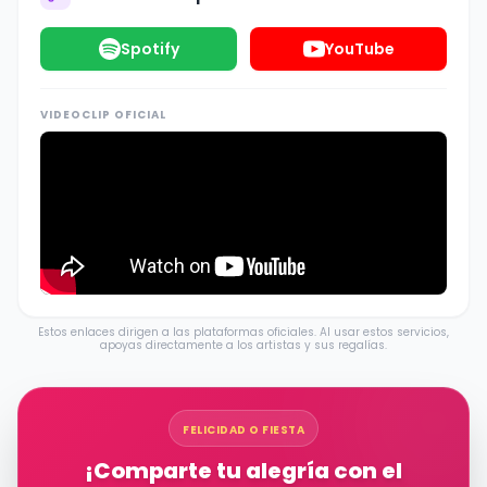
Spotify
YouTube
VIDEOCLIP OFICIAL
Estos enlaces dirigen a las plataformas oficiales. Al usar estos servicios,
apoyas directamente a los artistas y sus regalías.
FELICIDAD O FIESTA
¡Comparte tu alegría con el