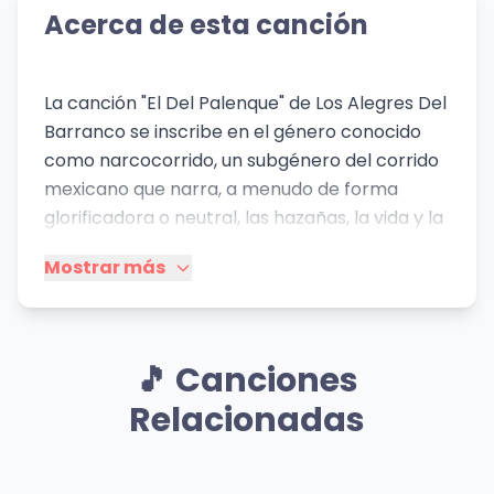
Acerca de esta canción
La canción "El Del Palenque" de Los Alegres Del
Barranco se inscribe en el género conocido
como narcocorrido, un subgénero del corrido
mexicano que narra, a menudo de forma
glorificadora o neutral, las hazañas, la vida y la
cultura asociadas al narcotráfico. Desde una
Mostrar más
perspectiva psicológica y cultural, la letra
proyecta una imagen de poder, control y
audacia. El "palenque" y los "gallos de pelea"
son metáforas recurrentes que aluden a la
🎵 Canciones
lucha, la competencia y la superioridad dentro
Relacionadas
de un territorio o una organización criminal. La
mención explícita de "cuatro letras", el "cártel
jalisciense" y "Mencho" (referencia a Nemesio
Mismo Sentimiento
Mismo Sentimiento