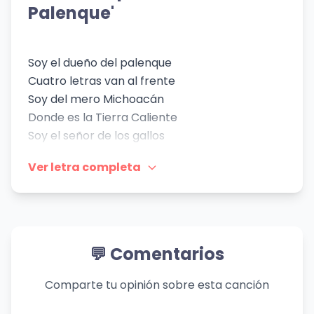
👁️ 679 vistas
Palenque'
👁️ 451 vistas
Soy el dueño del palenque
Cuatro letras van al frente
Soy del mero Michoacán
Donde es la Tierra Caliente
Soy el señor de los gallos
El del cártel jalisciense
Ver letra completa
Tengo gallos de pelea
Que pelean por mi partido
Las navajas las cambiamos
Por R y cuernos de chivo
💬 Comentarios
Por 50s y antiaéreos
Y monstruos pa los caminos
Comparte tu opinión sobre esta canción