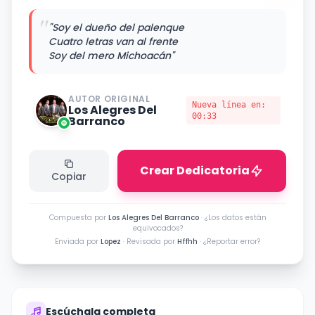
"
"Soy el dueño del palenque
Cuatro letras van al frente
Soy del mero Michoacán"
AUTOR ORIGINAL
Nueva línea en:
Los Alegres Del
00:33
Barranco
Crear Dedicatoria
Copiar
Compuesta por
Los Alegres Del Barranco
·
¿Los datos están
equivocados?
Enviada por
Lopez
· Revisada por
Hffhh
·
¿Reportar error?
Escúchala completa