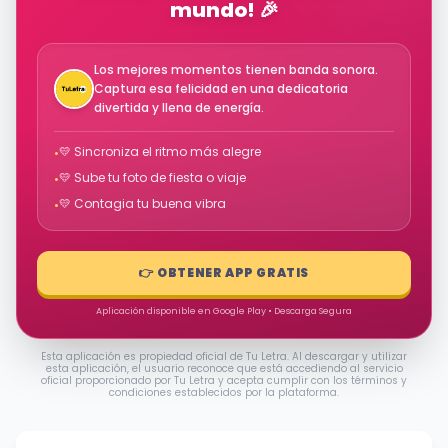
mundo! 🎉
Los mejores momentos tienen banda sonora.
Captura esa felicidad en una dedicatoria
divertida y llena de energía.
💛 Sincroniza el ritmo más alegre
•
💛 Sube tu foto de fiesta o viaje
•
💛 Contagia tu buena vibra
•
👉 OBTENER APP GRATIS
Aplicación disponible en Google Play • Descarga Segura
Esta aplicación es propiedad oficial de Tu Letra. Al descargar y utilizar
esta aplicación, el usuario reconoce que está accediendo al servicio
oficial proporcionado por Tu Letra y acepta cumplir con los términos y
condiciones establecidos por la plataforma.