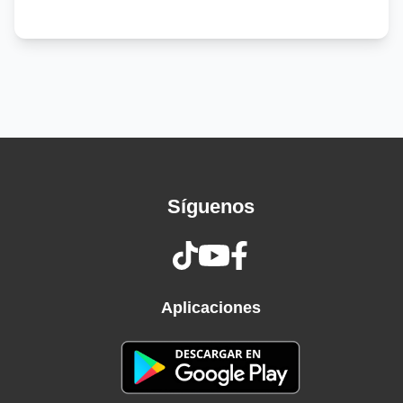
Brazos armados que tengo
Los Elite y los Guerreros
A los amos del terror
Los Delta y de el Jardinero
También del 85
A las órdenes de Mencho
Merino, fiel compañero
Ya que salgan del encierro
Síguenos
Los estamos esperando
Dos, aquí sigue tu mando
Y también a mi princesa
Ya los quisiera a mi lado
Aplicaciones
Véngase, compadre Tuli
Son cosas que hace la vida
Ya andamos en este ruedo
Hay ganadas y perdidas