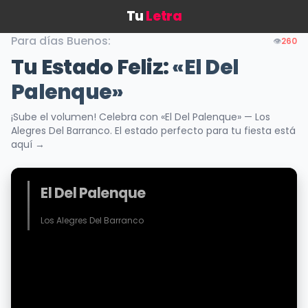
Tu
Letra
Para días Buenos:
👁️
260
Tu Estado Feliz:
«El Del
Palenque»
¡Sube el volumen! Celebra con «El Del Palenque» — Los
Alegres Del Barranco. El estado perfecto para tu fiesta está
aquí →
El Del Palenque
Los Alegres Del Barranco