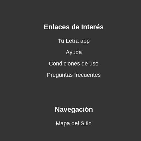
Y aunque soy hombre de guerra
Quiero mucho a mi familia
Enlaces de Interés
Del uno y tres, va un saludo
Para todos mis muchachos
Tu Letra app
Y tenganlo bien presente
Ayuda
Que son gente de las cuatro
Condiciones de uso
Letras que tiene el cartel
Y es del señor de los gallos
Preguntas frecuentes
Navegación
Mapa del Sitio