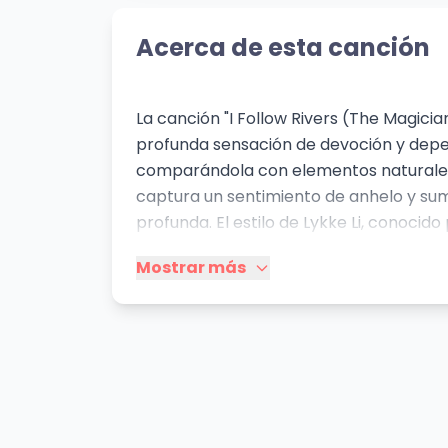
Acerca de esta canción
La canción "I Follow Rivers (The Magicia
profunda sensación de devoción y depen
comparándola con elementos naturales c
captura un sentimiento de anhelo y sum
profunda. El estilo de Lykke Li, conocido
fusionada con la energía vibrante y la 
Mostrar más
de la entrega total a otra persona.
Mismo Sentimiento
Die With A Smile
BIR