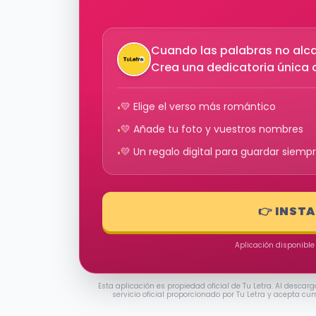
Cuando las palabras no alcan
Crea una dedicatoria única c
💛 Elige el verso más romántico
•
💛 Añade tu foto y vuestros nombres
•
💛 Un regalo digital para guardar siemp
•
👉 INST
Aplicación disponible
Esta aplicación es propiedad oficial de Tu Letra. Al descarg
servicio oficial proporcionado por Tu Letra y acepta cu