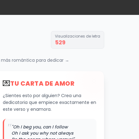
e
Visualizaciones de letra
529
ase más romántica para dedicar →
💌
TU CARTA DE AMOR
¿Sientes esto por alguien? Crea una
dedicatoria que empiece exactamente en
este verso y enamora.
"
"Oh I beg you, can I follow
Oh I ask you why not always