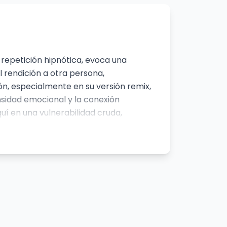
u repetición hipnótica, evoca una
 rendición a otra persona,
ón, especialmente en su versión remix,
nsidad emocional y la conexión
quí en una vulnerabilidad cruda,
 evoca tanto éxtasis como la angustia
miento
Mismo Sentimiento
Good Morning