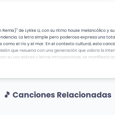
n Remix)" de Lykke Li, con su ritmo house melancólico y s
dencia. La letra simple pero poderosa expresa una total
omo el río y el mar. En el contexto cultural, esta canci
isión que resuena con una generación que valora la inte
 por su voz etérea y letras introspectivas, se manifiesta a
atmósfera onírica del remix. El efecto es una canción que
🎵 Canciones Relacionadas
Mismo Sentimiento
Mismo Senti
DS OF A FEATHER
LUNCH