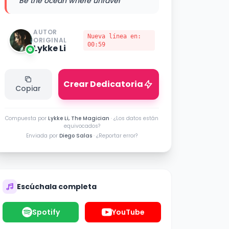
Be the ocean where unravel"
AUTOR
Nueva línea en:
ORIGINAL
00:59
Lykke Li
Crear Dedicatoria
Copiar
Compuesta por
Lykke Li, The Magician
·
¿Los datos están
equivocados?
Enviada por
Diego Salas
·
¿Reportar error?
Escúchala completa
Spotify
YouTube