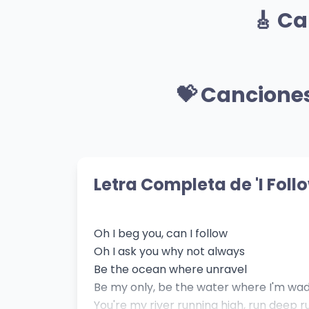
🎸 Ca
Lady Gaga
Billie 
👁️ 2,456 vistas
👁️ 1,
🎸 Mismo Género
Talk talk featuring troye
Dis
sivan
💝 Cancione
Lady
👁️ 83
Charli xcx
👁️ 380 vistas
💝 Mismo Sentimiento
Mi Segundo Intento
The
Bazil Alexander
Blond
Letra Completa de 'I Foll
👁️ 561 vistas
👁️ 53
Oh I beg you, can I follow
Oh I ask you why not always
Be the ocean where unravel
Be my only, be the water where I'm wa
You're my river running high, run deep r