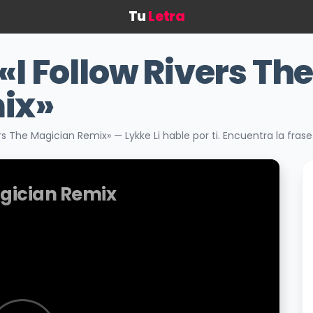
Tu
Letra
«I Follow Rivers Th
ix»
rs The Magician Remix» — Lykke Li hable por ti. Encuentra la fr
agician Remix