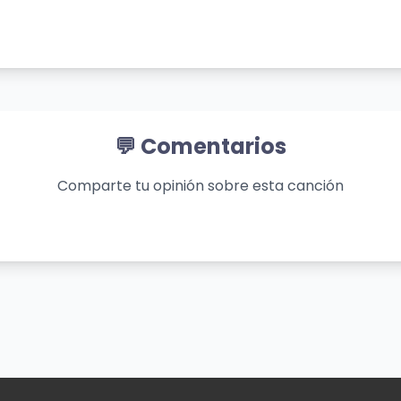
 for you
💬 Comentarios
un wild
Comparte tu opinión sobre esta canción
un wild