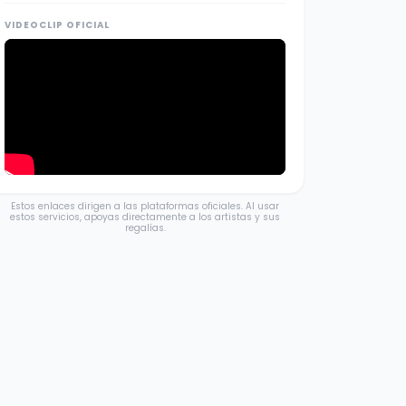
VIDEOCLIP OFICIAL
Estos enlaces dirigen a las plataformas oficiales. Al usar
estos servicios, apoyas directamente a los artistas y sus
regalías.