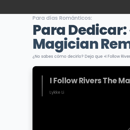
Para días Románticos:
Para Dedicar:
Magician Rem
¿No sabes cómo decirlo? Deja que «I Follow Rive
I Follow Rivers The M
Lykke Li