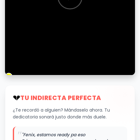
💔
TU INDIRECTA PERFECTA
¿Te recordó a alguien? Mándaselo ahora. Tu
dedicatoria sonará justo donde más duele.
"
"Fenix, estamos ready pa eso