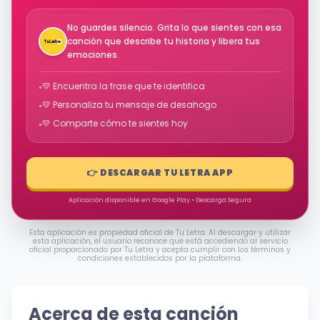
No guardes silencio. Grita lo que sientes con esa
canción que describe tu historia y libera tus
emociones.
💛 Encuentra la frase que te identifica
•
💛 Personaliza tu mensaje de desahogo
•
💛 Comparte cómo te sientes hoy
•
👉 DESCARGAR TU LETRA APP
Aplicación disponible en Google Play • Descarga Segura
Esta aplicación es propiedad oficial de Tu Letra. Al descargar y utilizar
esta aplicación, el usuario reconoce que está accediendo al servicio
oficial proporcionado por Tu Letra y acepta cumplir con los términos y
condiciones establecidos por la plataforma.
Acerca de esta canción