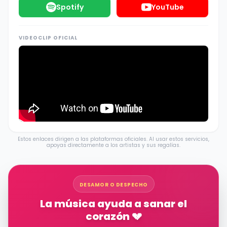
Spotify
YouTube
VIDEOCLIP OFICIAL
Estos enlaces dirigen a las plataformas oficiales. Al usar estos servicios,
apoyas directamente a los artistas y sus regalías.
DESAMOR O DESPECHO
La música ayuda a sanar el
corazón 💔