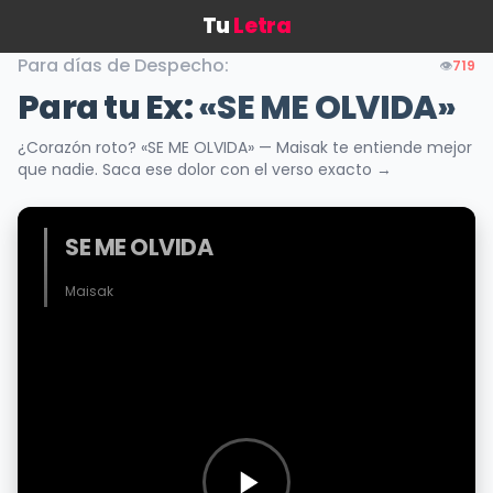
Tu
Letra
Para días de Despecho:
👁️
719
Para tu Ex:
«SE ME OLVIDA»
¿Corazón roto? «SE ME OLVIDA» — Maisak te entiende mejor
que nadie. Saca ese dolor con el verso exacto →
SE ME OLVIDA
Maisak