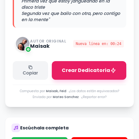
Primera vez que estoy jangueando en la
disco triste
Segunda vez que bailo con otra, pero contigo
en la mente"
AUTOR ORIGINAL
Nueva línea en:
00:24
Maisak
Crear Dedicatoria
Copiar
Compuesta por
Maisak, Feid
·
¿Los datos están equivocados?
Enviada por
Mateo Sanchez
·
¿Reportar error?
Escúchala completa