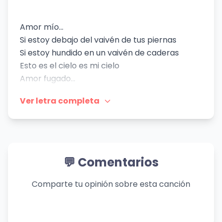
Amor mío...
Si estoy debajo del vaivén de tus piernas
Si estoy hundido en un vaivén de caderas
Esto es el cielo es mi cielo
Amor fugado...
Me tomas, me dejas, me escribes y me tiras a
Ver letra completa
un lado
Te vas a otros cielos y regresas como los
colibríes
Me tienes como un perro a tus pies
Otra vez mi boca insensata...
💬 Comentarios
Vuelve a caer en tu piel
Vuelve a mí tu boca y provoca
Comparte tu opinión sobre esta canción
Vuelvo a caer
De tus pechos a tu par de pies
Labios compartidos...