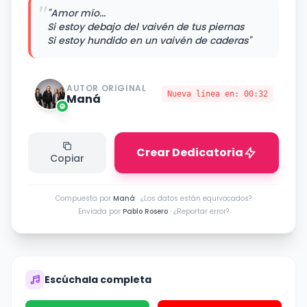
"
"Amor mío...
Si estoy debajo del vaivén de tus piernas
Si estoy hundido en un vaivén de caderas"
AUTOR ORIGINAL
Nueva línea en:
00:32
Maná
Crear Dedicatoria
Copiar
Compuesta por
Maná
·
¿Los datos están equivocados?
Enviada por
Pablo Rosero
·
¿Reportar error?
Escúchala completa