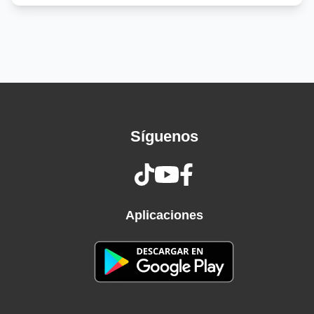
Labios divididos mi amor
Yo no puedo compartir tus labios
Que comparto el engaño y comparto mis días
Y el dolor
Yo no puedo compartir tus labios
Ooh amor ooh amor compartido
Amor mutante...
Síguenos
Amigos con derecho y sin derecho de tenerte
siempre
Y siempre tengo que esperar paciente
El pedazo que me toca de ti
Relámpagos de alcohol...
Aplicaciones
Las voces solas lloran en el sol
Eh, mi boca en llamas torturada te desnudas
angelada
Luego te vas
Otra vez mi boca insensata...