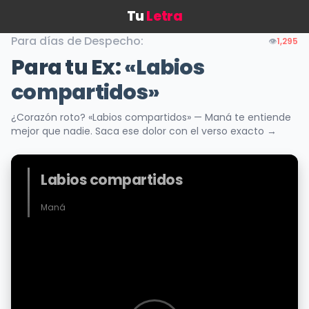
Tu
Letra
Para días de Despecho:
👁️
1,295
Para tu Ex:
«Labios
compartidos»
¿Corazón roto? «Labios compartidos» — Maná te entiende
mejor que nadie. Saca ese dolor con el verso exacto →
Labios compartidos
Maná