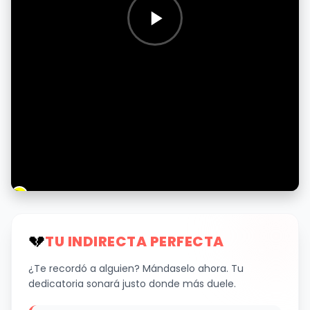
💔
TU INDIRECTA PERFECTA
¿Te recordó a alguien? Mándaselo ahora. Tu
dedicatoria sonará justo donde más duele.