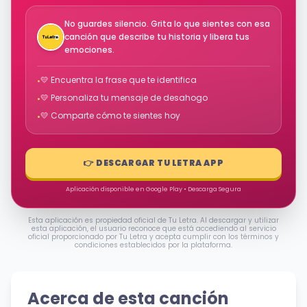
No guardes silencio. Grita lo que sientes con esa
canción que describe tu historia y libera tus
emociones.
💛 Encuentra la frase que te identifica
•
💛 Personaliza tu mensaje de desahogo
•
💛 Comparte cómo te sientes hoy
•
👉 DESCARGAR TU LETRA APP
Aplicación disponible en Google Play • Descarga Segura
Esta aplicación es propiedad oficial de Tu Letra. Al descargar y utilizar
esta aplicación, el usuario reconoce que está accediendo al servicio
oficial proporcionado por Tu Letra y acepta cumplir con los términos y
condiciones establecidos por la plataforma.
Acerca de esta canción