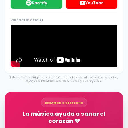
Spotify
YouTube
VIDEOCLIP OFICIAL
Estos enlaces dirigen a las plataformas oficiales. Al usar estos servicios,
apoyas directamente a los artistas y sus regalías.
DESAMOR O DESPECHO
La música ayuda a sanar el
corazón 💔