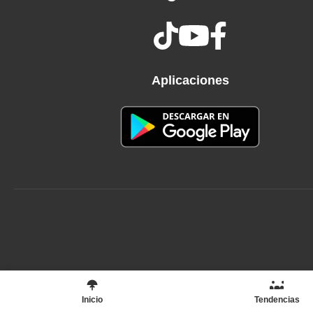
Peruano clandestino
Africano clandestino
Marihuana ilegal
Solo voy con mi pena
Aplicaciones
Sola va mi condena
Correr es mi destino
Para burlar la ley
Perdido en el corazón
De la grande Babylon
Me dicen "el clandestino"
Por no llevar papel
Argelino clandestino
Nigeriano clandestino
Boliviano clandestino
Inicio
Tendencias