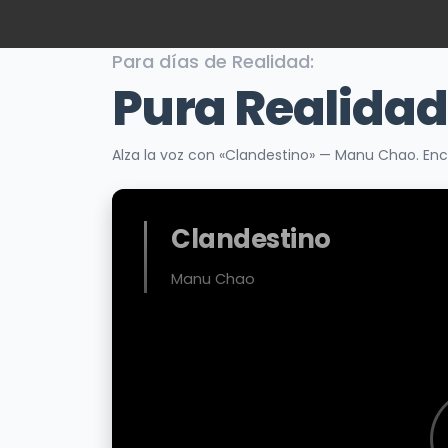
Para días de Realidad:
Pura Realidad
Alza la voz con «Clandestino» — Manu Chao. Enc
Clandestino
Manu Chao