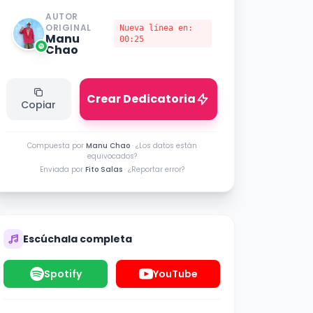
AUTOR
ORIGINAL
Nueva línea en:
Manu
00:25
Chao
Crear Dedicatoria
Copiar
Compuesta por
Manu Chao
·
¿Los datos están
equivocados?
Enviada por
Fito Salas
·
¿Reportar error?
Escúchala completa
Spotify
YouTube