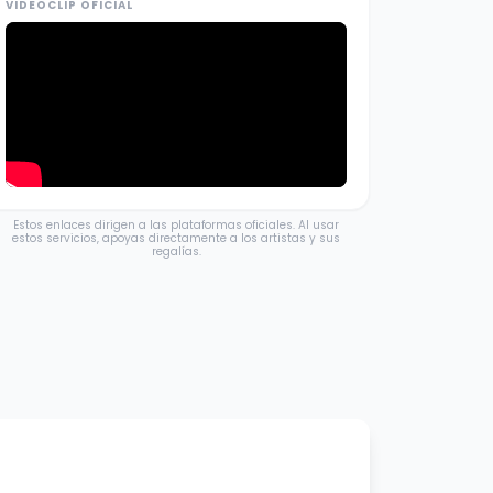
VIDEOCLIP OFICIAL
Estos enlaces dirigen a las plataformas oficiales. Al usar
estos servicios, apoyas directamente a los artistas y sus
regalías.