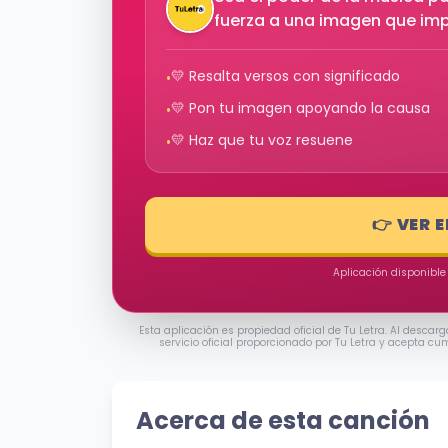
fuerza a una imagen que im
💛 Resalta versos con significado
•
💛 Pon tu imagen apoyando la causa
•
💛 Haz que tu voz resuene
•
👉 VER 
Aplicación disponible
Esta aplicación es propiedad oficial de Tu Letra. Al descarg
servicio oficial proporcionado por Tu Letra y acepta cu
Acerca de esta canción