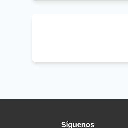
Pa' una ciudad del norte
Yo me fui a trabajar
Mi vida la dejé
Entre Ceuta y Gibraltar
Soy una raya en el mar
Fantasma en la ciudad
Mi vida va prohibida
Dice la autoridad
Solo voy con mi pena
Sola va mi condena
Correr es mi destino
Por no llevar papel
Perdido en el corazón
De la grande Babylon
Me dicen "el clandestino"
Yo soy el quebra ley
Síguenos
Mano Negra clandestina