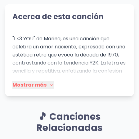
Acerca de esta canción
"I <3 YOU" de Marina, es una canción que
celebra un amor naciente, expresado con una
estética retro que evoca la década de 1970,
contrastando con la tendencia Y2K. La letra es
sencilla y repetitiva, enfatizando la confesión
de amor y el deseo de estar juntos. El contexto
Mostrar más
social es una declaración de amor en un
contexto festivo y despreocupado, donde la
pareja crea su propia realidad, apartándose
de las tendencias dominantes. La referencia a
🎵 Canciones
la ropa y a las fiestas (glitter, catsuits, gin
Relacionadas
martinis) construye una atmósfera de
diversión y romanticismo desenfadado,