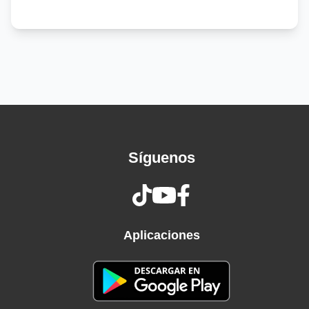
too
I want you, and I know that you want me too
I love you, I've been waiting to make you mine
I wanna be holding you tonight
Where are all the parties now?
I wanna make my way around town
Pink and purple, blue and gold
Glitter catsuits, vintage coats
Get on stage, take a bow
Síguenos
Marry me, let's make a vow
Gin, martinis, smoking Vogues
Let's make a party of our own
Is it something you like? (Mhm)
La-la-la-la, you like? (Mhm)
Aplicaciones
Is it something you like? (Oh)
Is it something you like? (Uh-huh)
La-la-la-la, you like? (Uh-huh)
Gonna tell you tonight