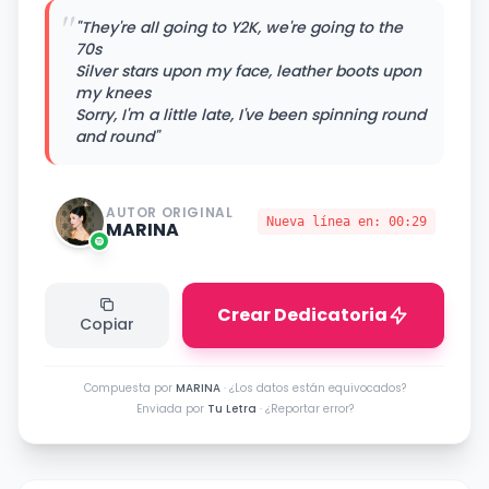
"
"They're all going to Y2K, we're going to the
70s
Silver stars upon my face, leather boots upon
my knees
Sorry, I'm a little late, I've been spinning round
and round"
AUTOR ORIGINAL
Nueva línea en:
00:29
MARINA
Crear Dedicatoria
Copiar
Compuesta por
MARINA
·
¿Los datos están equivocados?
Enviada por
Tu Letra
·
¿Reportar error?