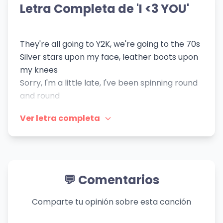
Lykke Li
Binomio de Oro
Letra Completa de 'I <3 YOU'
👁️ 741 vistas
👁️ 1,591 vistas
👁️ 529 vistas
👁️ 578 vistas
They're all going to Y2K, we're going to the 70s
Silver stars upon my face, leather boots upon
my knees
Sorry, I'm a little late, I've been spinning round
and round
Welcome to the golden age, everything is
Ver letra completa
peachy now
Is it something you like? (Mhm)
La-la-la-la, you like? (Mhm)
Is it something you like? (Oh)
Is it something you like? (Uh-huh)
💬 Comentarios
La-la-la-la, you like? (Uh-huh)
Gonna tell you tonight
Comparte tu opinión sobre esta canción
'Cause I love you, and I know that you love me