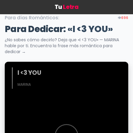
Tu
Letra
Para días Románticos:
👁️
696
Para Dedicar:
«I <3 YOU»
¿No sabes cómo decirlo? Deja que «I <3 YOU» — MARINA
hable por ti. Encuentra la frase más romántica para
dedicar →
I <3 YOU
MARINA