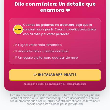
Dilo con música: Un detalle que
enamora ❤️
Cuando las palabras no alcanzan, deja que la
canción hable por ti. Crea una dedicatoria única
con tu foto y el verso perfecto.
💛 Elige el verso más romántico
•
💛 Añade tu foto y vuestros nombres
•
💛 Un regalo digital para guardar siempre
•
👉 INSTALAR APP GRATIS
Aplicación disponible en Google Play • Descarga Segura
Esta aplicación es propiedad oficial de Tu Letra. Al descargar y utilizar
esta aplicación, el usuario reconoce que está accediendo al servicio
oficial proporcionado por Tu Letra y acepta cumplir con los términos y
condiciones establecidos por la plataforma.