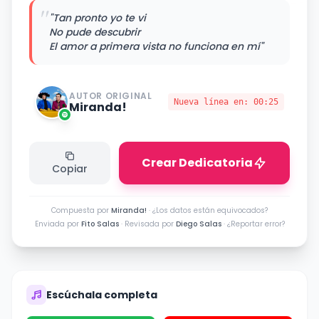
"
"Tan pronto yo te vi
No pude descubrir
El amor a primera vista no funciona en mí"
AUTOR ORIGINAL
Nueva línea en:
00:25
Miranda!
Crear Dedicatoria
Copiar
Compuesta por
Miranda!
·
¿Los datos están equivocados?
Enviada por
Fito Salas
· Revisada por
Diego Salas
·
¿Reportar error?
Escúchala completa