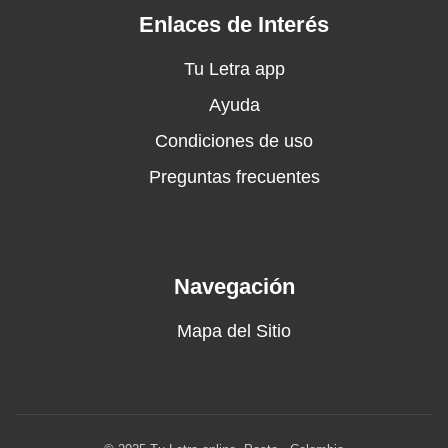
Todas las noches te amaré
Enlaces de Interés
Éramos tan buenos amigos hasta hoy
Que yo probé tu desempeño en el amor
Tu Letra app
Me aproveché de que habíamos tomando
Ayuda
tanto
Condiciones de uso
Te fuiste dejando y te agarré
A pesar de saber que estaba todo mal
Preguntas frecuentes
Lo continuamos hasta juntos terminar
Cuando caímos en lo que estaba pasando
Te seguí besando y fue
Solo tú, no necesito más
Navegación
Te adoraría lo que dure la eternidad
Debes ser perfecta para, perfecto para
Mapa del Sitio
Perfecta para mí, mi amor
¿Cómo fue que de papel cambié?
Eras mi amiga y ahora eres mi mujer
Debes ser perfectamente, exactamente