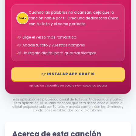
Cuando las palabras no alcanzan, deja que la
canción hable por ti. Crea una dedicatoria única
con tu foto y el verso perfecto.
💛 Elige el verso más romántico
•
💛 Añade tu foto y vuestros nombres
•
💛 Un regalo digital para guardar siempre
•
👉 INSTALAR APP GRATIS
Aplicación disponible en Google Play • Descarga Segura
Esta aplicación es propiedad oficial de Tu Letra. Al descargar y utilizar
esta aplicación, el usuario reconoce que está accediendo al servicio
oficial proporcionado por Tu Letra y acepta cumplir con los términos y
condiciones establecidos por la plataforma.
Acerca de esta canción