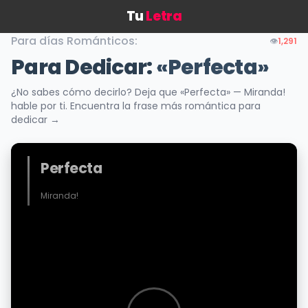
Tu
Letra
Para días Románticos:
👁️
1,291
Para Dedicar:
«Perfecta»
¿No sabes cómo decirlo? Deja que «Perfecta» — Miranda!
hable por ti. Encuentra la frase más romántica para
dedicar →
Perfecta
Miranda!