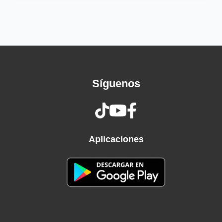
Te seguí besando y fue
Solo tú, no necesito más
Te adoraría lo que dure la eternidad
Debes ser perfecta para, perfecto para
Perfecta para mí, mi amor
¿Cómo fue que de papel cambié?
Síguenos
Eras mi amiga y ahora eres mi mujer
Debes ser perfectamente, exactamente
Lo que yo siempre soñé
El tiempo que pasó
Aplicaciones
Resultó aún mejor
Nos conocíamos de antes y sabíamos
Lo que queríamos los dos
Entonces el amor
Nos tiene de rehén
Seré tu eterna enamorada y te aseguro que