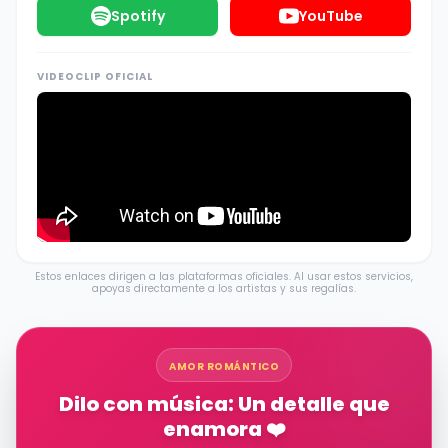
Spotify
YouTube
VIDEOCLIP OFICIAL
Estos enlaces dirigen a las plataformas oficiales. Al usar estos servicios,
apoyas directamente a los artistas y sus regalías.
AMOR ROMÁNTICO
Dilo con música: Un detalle que
enamora ❤️