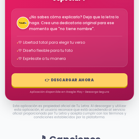
¿No sabes cómo explicarlo? Deja que la letra lo
haga. Crea una dedicatoria original para ese
momento que "no tiene nombre".
💛 Libertad total para elegir tu verso
•
💛 Diseño flexible para tu foto
•
💛 Exprésate a tu manera
•
👉 DESCARGAR AHORA
Aplicación disponible en Google Play • Descarga Segura
Esta aplicación es propiedad oficial de Tu Letra. Al descargar y utilizar
esta aplicación, el usuario reconoce que está accediendo al servicio
oficial proporcionado por Tu Letra y acepta cumplir con los términos y
condiciones establecidos por la plataforma.