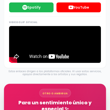
Spotify
YouTube
VIDEOCLIP OFICIAL
Estos enlaces dirigen a las plataformas oficiales. Al usar estos servicios,
apoyas directamente a los artistas y sus regalías.
OTRO O AMBIGUA
Para un sentimiento único y
especial ✨