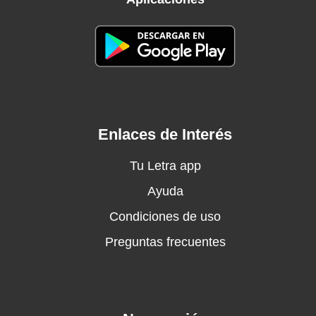
Fragments lost where we were one
Left me searching for a trace
In the emptiness you placed
Though you're gone, I feel your ghost
Haunting what I miss the most
Where'd you go, why'd you leave?
Left me with a soul to grieve
Shadows wrap me cold as stone
Enlaces de Interés
Try to heal these wounds alone
Tell me why'd you cut the cord?
Tu Letra app
Left me here in this discord
Ayuda
Echoes whisper in my ear
Condiciones de uso
Memories I still hold, dear
Preguntas frecuentes