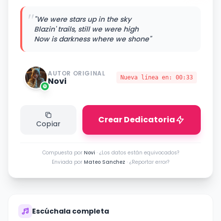
"
"We were stars up in the sky
Blazin' trails, still we were high
Now is darkness where we shone"
AUTOR ORIGINAL
Nueva línea en:
00:33
Novi
Crear Dedicatoria
Copiar
Compuesta por
Novi
·
¿Los datos están equivocados?
Enviada por
Mateo Sanchez
·
¿Reportar error?
Escúchala completa