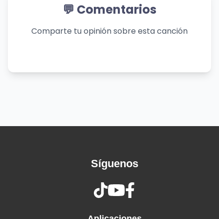
Shadows where you left your mark
💬 Comentarios
Can't escape, I'm lost in the dark
Where'd you go, why'd you leave?
Comparte tu opinión sobre esta canción
Left me with a soul to grieve
Shadows wrap me cold as stone
Try to heal these wounds alone
Tell me why'd you cut the cord?
Left me here in this discord
Echoes whisper in my ear
Memories I still hold, dear
Searching through the endless night
Looking for your guiding light
Heart engulfed in endless shade
Síguenos
With your shadow I'll parade
Fading footprints in the dusk
Love turned ashes, heart in rust
Empty rooms where voices hum
Aplicaciones