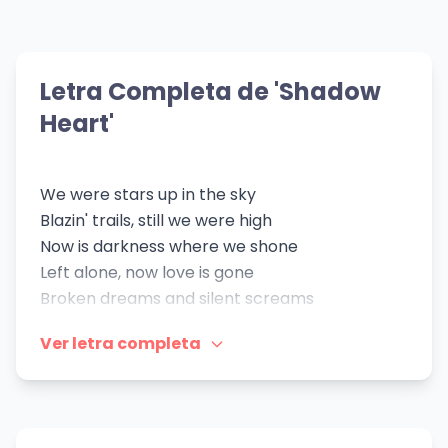
💝 Mismo Sentimiento
💝 Mismo Sentimiento
Suddenly I See
506
💝 Mismo Sentimiento
💝 Mismo Sentimiento
Hunters
Crazy
KT Tunstall
Morat
CÁLIGO
Gnarls Barkley
👁️ 162 vistas
👁️ 396 vistas
Letra Completa de 'Shadow
👁️ 155 vistas
Heart'
We were stars up in the sky
Blazin' trails, still we were high
Now is darkness where we shone
Left alone, now love is gone
Broken dreams and silent screams
Love unraveled at the seams
Ver letra completa
Still your light is what I chase
Through the dark, through empty space
Lonely nights and endless cries
Stars that fell from darkened skies