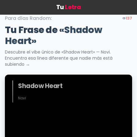
Tu
Letra
Para días Random:
👁️
137
Tu Frase de
«Shadow
Heart»
Descubre el vibe único de «Shadow Heart» — Novi.
Encuentra esa línea diferente que nadie más está
subiendo →
Shadow Heart
Novi