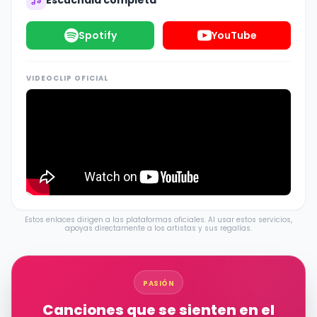
Escúchala completa
Spotify
YouTube
VIDEOCLIP OFICIAL
Estos enlaces dirigen a las plataformas oficiales. Al usar estos servicios,
apoyas directamente a los artistas y sus regalías.
PASIÓN
Canciones que se sienten en el