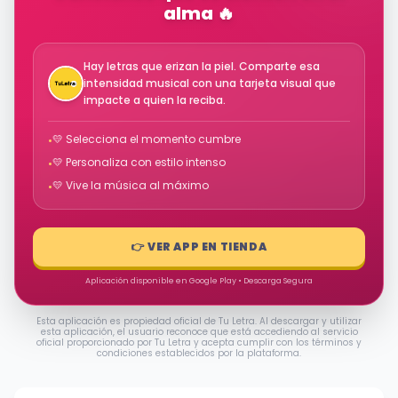
alma 🔥
Hay letras que erizan la piel. Comparte esa
intensidad musical con una tarjeta visual que
impacte a quien la reciba.
💛 Selecciona el momento cumbre
•
💛 Personaliza con estilo intenso
•
💛 Vive la música al máximo
•
👉 VER APP EN TIENDA
Aplicación disponible en Google Play • Descarga Segura
Esta aplicación es propiedad oficial de Tu Letra. Al descargar y utilizar
esta aplicación, el usuario reconoce que está accediendo al servicio
oficial proporcionado por Tu Letra y acepta cumplir con los términos y
condiciones establecidos por la plataforma.