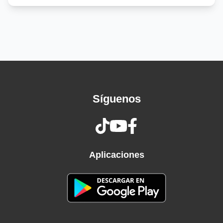
Me dices: "Si te veo con otra, te la busca"
De shopping, YSL, Louis V, Chanel
Pero en verdad te ves más cabrona desnuda,
mami, woh-oh (Woh-oh)
Yo vo'a hacerte to' lo que te gusta, mami, woh-
oh
Deja el fronteo, que ya yo te he visto desnuda
Yo encima tuyo, ma, tú encima mío (Mío)
Síguenos
El Phillie se apaga y estamo' prendío' (Oh-oh)
Te lo vo'a hacer rico pa' que te grabe' mi
nombre
Y cuando esté' con otro, le diga' el mío
Ey, yo, es Ousi, la Yukon y la SUV, pa'l PH la subo
Aplicaciones
Yo le digo "my boo", ella me dice: "No hay uno,
jura'o"
Poses encima, debajo y de la'o (De la'o)
Tengo que darle una nalgá' cuando le pase por
el la'o