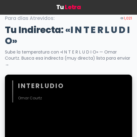
Tu
Letra
Para días Atrevidos:
👁️
1,021
Tu Indirecta:
«I N T E R L U D I
O»
Sube la temperatura con «I N T E R L U D I O» — Omar
Courtz. Busca esa indirecta (muy directa) lista para enviar
→
I N T E R L U D I O
Omar Courtz