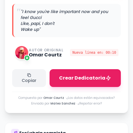
"
"I know you're like important now and you
feel Gucci
Like, papi, I don't
Wake up"
AUTOR ORIGINAL
Nueva línea en:
00:10
Omar Courtz
Crear Dedicatoria
Copiar
Compuesta por
Omar Courtz
·
¿Los datos están equivocados?
Enviada por
Mateo Sanchez
·
¿Reportar error?