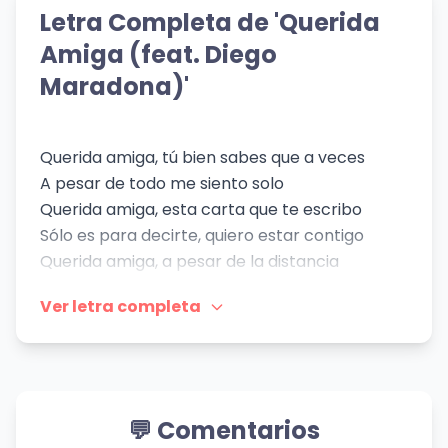
👁️ 751 vistas
Colter Wall
Letra Completa de 'Querida
RMX)
👁️ 759 vistas
Gigi D'Agostino
👁️ 352 vistas
Amiga (feat. Diego
👁️ 138 vistas
Maradona)'
Querida amiga, tú bien sabes que a veces
A pesar de todo me siento solo
Querida amiga, esta carta que te escribo
Sólo es para decirte, quiero estar contigo
Querida amiga, a pesar de la distancia
Aún conservo la fragancia de tu risa y tu
Ver letra completa
alegría
Querida amiga, dejaría lo que tengo
Por sentir sólo un momento a tu mano en la
mía
Por una caricia querida amiga, Madre mía
💬 Comentarios