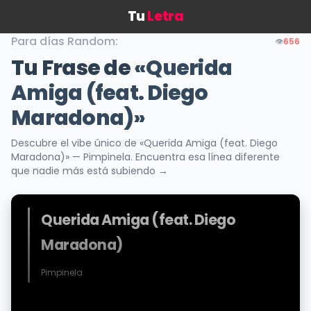
Tu
Letra
Para días Random:
👁️
656
Tu Frase de
«Querida
Amiga (feat. Diego
Maradona)»
Descubre el vibe único de «Querida Amiga (feat. Diego
Maradona)» — Pimpinela. Encuentra esa línea diferente
que nadie más está subiendo →
Querida Amiga (feat. Diego
Maradona)
Pimpinela