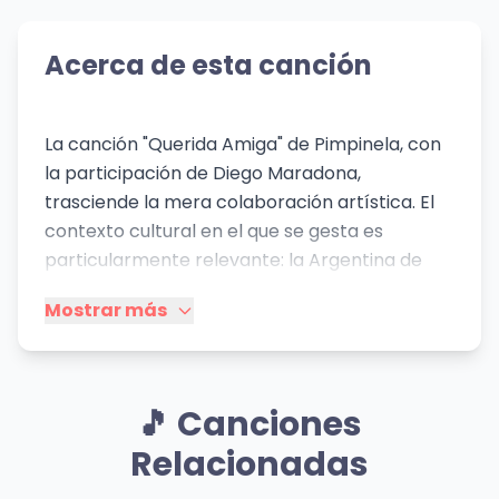
Acerca de esta canción
La canción "Querida Amiga" de Pimpinela, con
la participación de Diego Maradona,
trasciende la mera colaboración artística. El
contexto cultural en el que se gesta es
particularmente relevante: la Argentina de
finales del siglo XX y principios del XXI. La figura
Mostrar más
de Maradona, un ícono nacional adorado y
controvertido, agrega una capa de
complejidad. La canción aborda la relación
filial, con una fuerte carga emocional hacia la
🎵 Canciones
madre, un tema universal que resuena en la
Relacionadas
cultura latinoamericana, donde el vínculo
materno es fundamental. El uso de la palabra