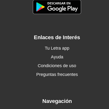
Querida amiga, cambiaría lo que tengo
Por estar sólo un momento a tu lado en este
día
Por una palabra querida amiga, Madre mía
Madre, hoy te recuerdo más que nunca
Y mi corazón te busca
Enlaces de Interés
Madre, te quiero hacer tantas preguntas
Nada es fácil sin tu ayuda
Tu Letra app
Madre, porque que tu vida fue mi vida
Ayuda
Ese punto de llegada y de partida
Condiciones de uso
Uouououoo
Madre, porque serás mientras yo viva
Preguntas frecuentes
El amor que no se olvida
Madre, porque a mi lado has sufrido
Cuando me has visto vencido
Madre, es tanto lo que yo te debo
Navegación
Y nunca te he dicho te quiero