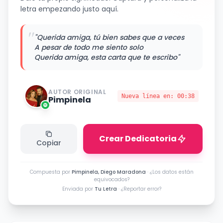
letra empezando justo aquí.
"
"Querida amiga, tú bien sabes que a veces
A pesar de todo me siento solo
Querida amiga, esta carta que te escribo"
AUTOR ORIGINAL
Nueva línea en:
00:38
Pimpinela
Crear Dedicatoria
Copiar
Compuesta por
Pimpinela, Diego Maradona
·
¿Los datos están
equivocados?
Enviada por
Tu Letra
·
¿Reportar error?