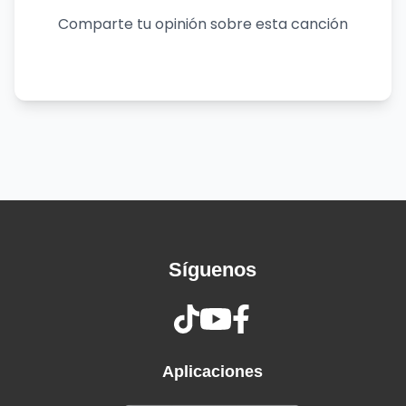
Madre, hoy te recuerdo más que nunca
Comparte tu opinión sobre esta canción
Y mi corazón te busca
Madre, te quiero hacer tantas preguntas
Nada es fácil sin tu ayuda
Madre, porque que tu vida fue mi vida
Ese punto de llegada y de partida
Uouououoo
Madre, porque serás mientras yo viva
El amor que no se olvida
Madre, porque a mi lado has sufrido
Cuando me has visto vencido
Síguenos
Madre, es tanto lo que yo te debo
Y nunca te he dicho te quiero
Querida amiga, he tardado tanto tiempo
En decirte lo que siento por pensar sólo en mi
Aplicaciones
vida