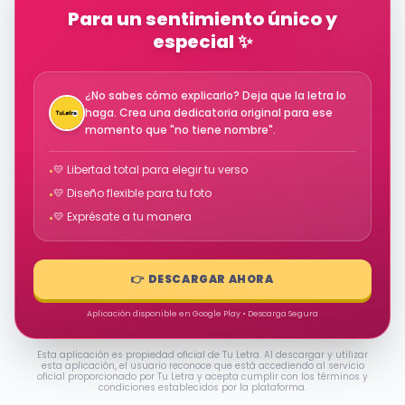
Para un sentimiento único y
especial ✨
¿No sabes cómo explicarlo? Deja que la letra lo
haga. Crea una dedicatoria original para ese
momento que "no tiene nombre".
💛 Libertad total para elegir tu verso
•
💛 Diseño flexible para tu foto
•
💛 Exprésate a tu manera
•
👉 DESCARGAR AHORA
Aplicación disponible en Google Play • Descarga Segura
Esta aplicación es propiedad oficial de Tu Letra. Al descargar y utilizar
esta aplicación, el usuario reconoce que está accediendo al servicio
oficial proporcionado por Tu Letra y acepta cumplir con los términos y
condiciones establecidos por la plataforma.